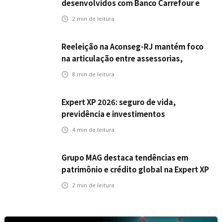
desenvolvidos com Banco Carrefour e
A.PET no Congresso Latino-Americano
2
min de leitura
de Open Innovation
Reeleição na Aconseg-RJ mantém foco
na articulação entre assessorias,
corretores e seguradoras
8
min de leitura
Expert XP 2026: seguro de vida,
previdência e investimentos
estabelecem uma nova agenda para a
4
min de leitura
inteligência financeira no Brasil
Grupo MAG destaca tendências em
patrimônio e crédito global na Expert XP
2026
2
min de leitura