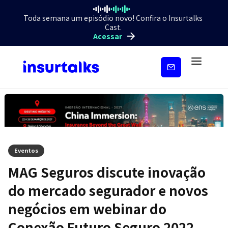
Toda semana um episódio novo! Confira o Insurtalks
Cast.
Acessar
Inscreva-
se
Eventos
MAG Seguros discute inovação
do mercado segurador e novos
negócios em webinar do
Conexão Futuro Seguro 2022