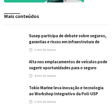
Mais conteúdos
Susep participa de debate sobre seguros,
garantias e riscos em infraestrutura de
transportes
2
min de leitura
Alta nos emplacamentos de veículos pode
sugerir oportunidades para o seguro
automotivo
4
min de leitura
Tokio Marine leva inovação e tecnologia
ao Workshop Integrativo da Poli-USP
2
min de leitura