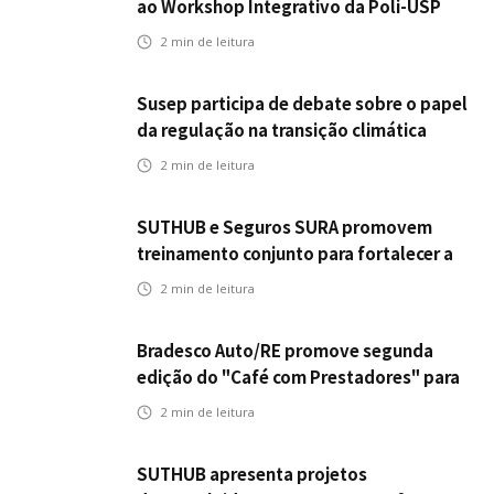
ao Workshop Integrativo da Poli-USP
2
min de leitura
Susep participa de debate sobre o papel
da regulação na transição climática
2
min de leitura
SUTHUB e Seguros SURA promovem
treinamento conjunto para fortalecer a
operação comercial do Seguro
2
min de leitura
Mobilidade no Grupo MDS
Bradesco Auto/RE promove segunda
edição do "Café com Prestadores" para
fortalecer parceria e aprimorar
2
min de leitura
experiência dos clientes
SUTHUB apresenta projetos