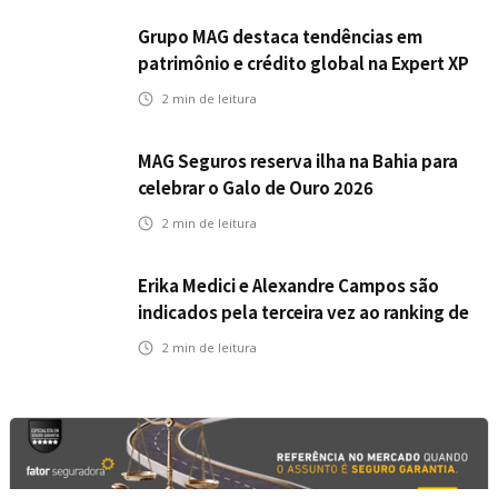
Grupo MAG destaca tendências em
patrimônio e crédito global na Expert XP
2026
2
min de leitura
MAG Seguros reserva ilha na Bahia para
celebrar o Galo de Ouro 2026
2
min de leitura
Erika Medici e Alexandre Campos são
indicados pela terceira vez ao ranking de
CEOs e RHs Mais Admirados
2
min de leitura