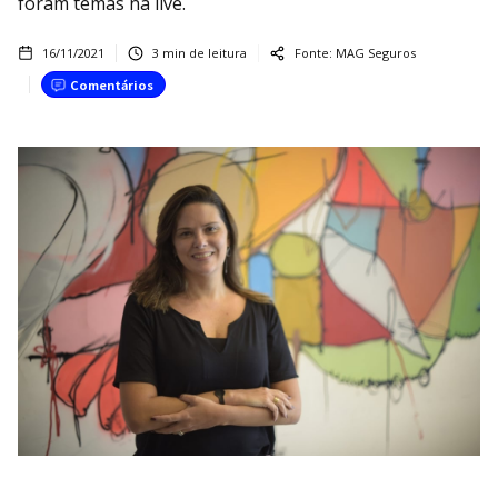
foram temas na live.
16/11/2021
3
min de leitura
Fonte:
MAG Seguros
Comentários