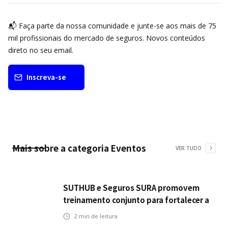
📬 Faça parte da nossa comunidade e junte-se aos mais de 75
mil profissionais do mercado de seguros. Novos conteúdos
direto no seu email.
Inscreva-se
Mais sobre a categoria
Eventos
VER TUDO
SUTHUB e Seguros SURA promovem
treinamento conjunto para fortalecer a
operação comercial do Seguro
2
min de leitura
Mobilidade no Grupo MDS