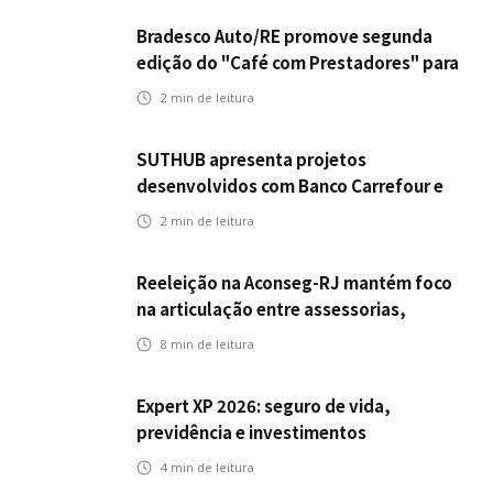
Bradesco Auto/RE promove segunda
edição do "Café com Prestadores" para
fortalecer parceria e aprimorar
2
min de leitura
experiência dos clientes
SUTHUB apresenta projetos
desenvolvidos com Banco Carrefour e
A.PET no Congresso Latino-Americano
2
min de leitura
de Open Innovation
Reeleição na Aconseg-RJ mantém foco
na articulação entre assessorias,
corretores e seguradoras
8
min de leitura
Expert XP 2026: seguro de vida,
previdência e investimentos
estabelecem uma nova agenda para a
4
min de leitura
inteligência financeira no Brasil