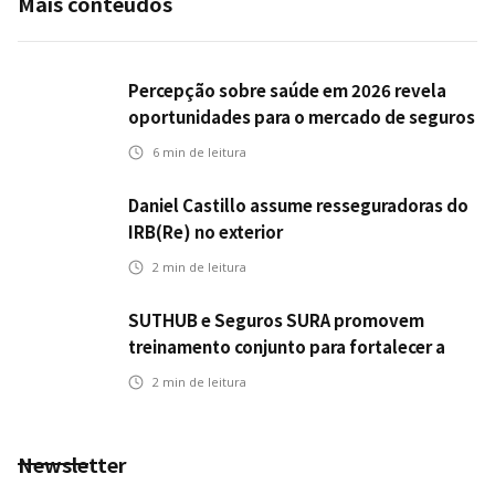
Mais conteúdos
Percepção sobre saúde em 2026 revela
oportunidades para o mercado de seguros
ampliar cobertura e prevenção
6
min de leitura
Daniel Castillo assume resseguradoras do
IRB(Re) no exterior
2
min de leitura
SUTHUB e Seguros SURA promovem
treinamento conjunto para fortalecer a
operação comercial do Seguro Mobilidade
2
min de leitura
no Grupo MDS
Newsletter