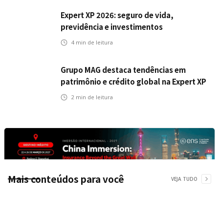
Expert XP 2026: seguro de vida,
previdência e investimentos
estabelecem uma nova agenda para a
4
min de leitura
inteligência financeira no Brasil
Grupo MAG destaca tendências em
patrimônio e crédito global na Expert XP
2026
2
min de leitura
Mais conteúdos para você
VEJA TUDO