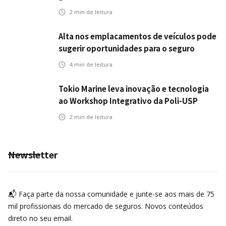
transportes
2
min de leitura
Alta nos emplacamentos de veículos pode
sugerir oportunidades para o seguro
automotivo
4
min de leitura
Tokio Marine leva inovação e tecnologia
ao Workshop Integrativo da Poli-USP
2
min de leitura
Newsletter
📬 Faça parte da nossa comunidade e junte-se aos mais de 75
mil profissionais do mercado de seguros. Novos conteúdos
direto no seu email.