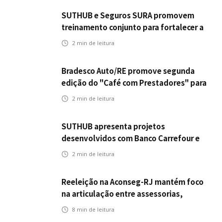
SUTHUB e Seguros SURA promovem
treinamento conjunto para fortalecer a
operação comercial do Seguro
2
min de leitura
Mobilidade no Grupo MDS
Bradesco Auto/RE promove segunda
edição do "Café com Prestadores" para
fortalecer parceria e aprimorar
2
min de leitura
experiência dos clientes
SUTHUB apresenta projetos
desenvolvidos com Banco Carrefour e
A.PET no Congresso Latino-Americano
2
min de leitura
de Open Innovation
Reeleição na Aconseg-RJ mantém foco
na articulação entre assessorias,
corretores e seguradoras
8
min de leitura