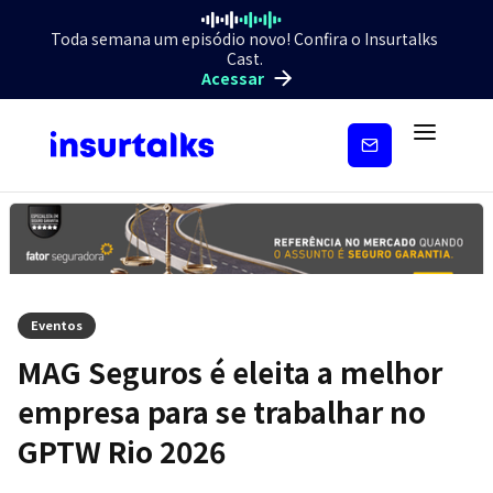
Toda semana um episódio novo! Confira o Insurtalks
Cast.
Acessar
Inscreva-
se
Eventos
MAG Seguros é eleita a melhor
empresa para se trabalhar no
GPTW Rio 2026