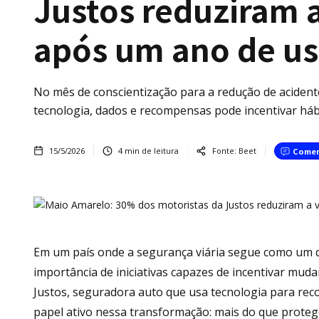
Justos reduziram 
após um ano de us
No mês de conscientização para a redução de aciden
tecnologia, dados e recompensas pode incentivar háb
15/5/2026
4
min de leitura
Fonte:
Beet
Comen
Em um país onde a segurança viária segue como um do
importância de iniciativas capazes de incentivar mu
Justos, seguradora auto que usa tecnologia para re
papel ativo nessa transformação: mais do que protege