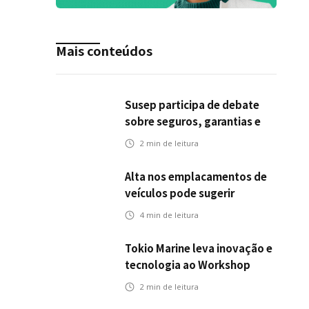
Mais conteúdos
Susep participa de debate
sobre seguros, garantias e
riscos em infraestrutura de
2
min de leitura
transportes
Alta nos emplacamentos de
veículos pode sugerir
oportunidades para o seguro
4
min de leitura
automotivo
Tokio Marine leva inovação e
tecnologia ao Workshop
Integrativo da Poli-USP
2
min de leitura