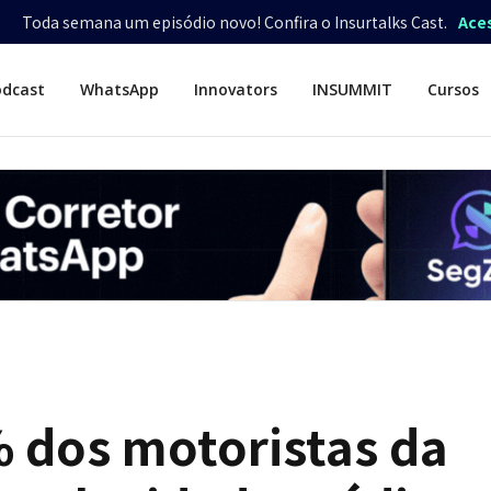
Toda semana um episódio novo! Confira o Insurtalks Cast.
Ace
odcast
WhatsApp
Innovators
INSUMMIT
Cursos
 dos motoristas da