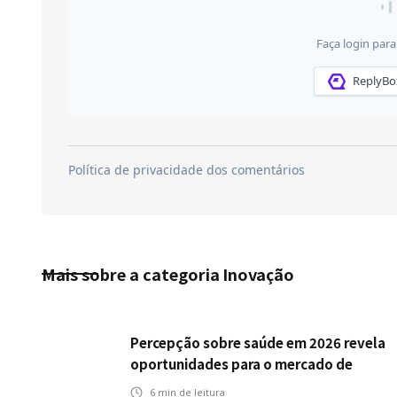
Mais sobre a categoria
Inovação
Percepção sobre saúde em 2026 revela
oportunidades para o mercado de
seguros ampliar cobertura e prevenção
6
min de leitura