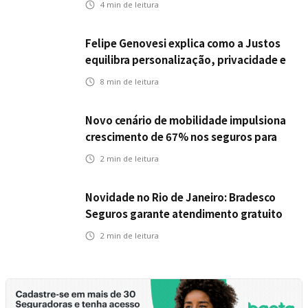
4
min de leitura
individual para até R$ 150 milhões
Felipe Genovesi explica como a Justos
equilibra personalização, privacidade e
tecnologia
8
min de leitura
Novo cenário de mobilidade impulsiona
crescimento de 67% nos seguros para
veículos elétricos da Bradesco Seguros
2
min de leitura
Novidade no Rio de Janeiro: Bradesco
Seguros garante atendimento gratuito
na Ponte Rio-Niterói
2
min de leitura