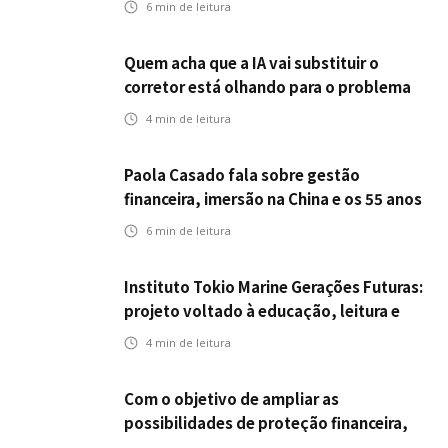
6
min de leitura
Quem acha que a IA vai substituir o
corretor está olhando para o problema
errado
4
min de leitura
Paola Casado fala sobre gestão
financeira, imersão na China e os 55 anos
da ENS
6
min de leitura
Instituto Tokio Marine Gerações Futuras:
projeto voltado à educação, leitura e
empregabilidade
4
min de leitura
Com o objetivo de ampliar as
possibilidades de proteção financeira,
Icatu Seguros eleva capital segurado