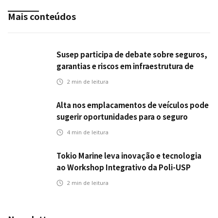
Mais conteúdos
Susep participa de debate sobre seguros,
garantias e riscos em infraestrutura de
transportes
2
min de leitura
Alta nos emplacamentos de veículos pode
sugerir oportunidades para o seguro
automotivo
4
min de leitura
Tokio Marine leva inovação e tecnologia
ao Workshop Integrativo da Poli-USP
2
min de leitura