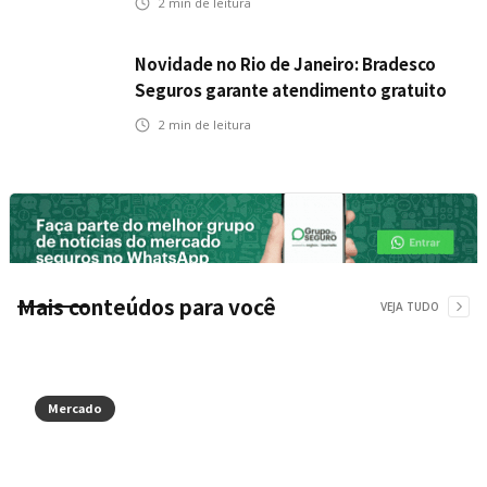
2
min de leitura
Novidade no Rio de Janeiro: Bradesco
Seguros garante atendimento gratuito
na Ponte Rio-Niterói
2
min de leitura
Mais conteúdos para você
VEJA TUDO
Mercado