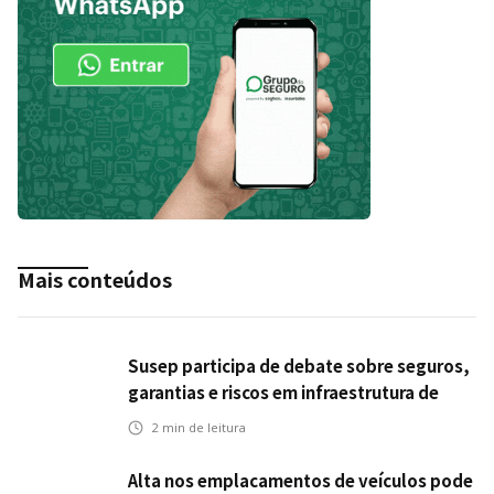
Mais conteúdos
Susep participa de debate sobre seguros,
garantias e riscos em infraestrutura de
transportes
2
min de leitura
Alta nos emplacamentos de veículos pode