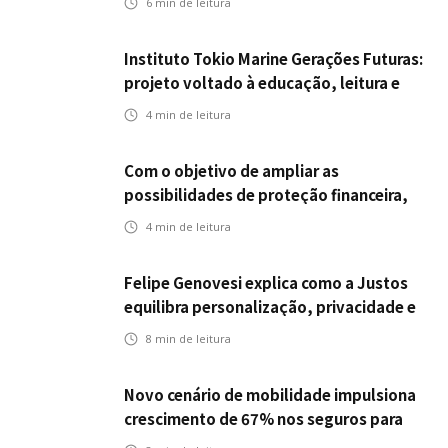
6
min de leitura
Instituto Tokio Marine Gerações Futuras:
projeto voltado à educação, leitura e
empregabilidade
4
min de leitura
Com o objetivo de ampliar as
possibilidades de proteção financeira,
Icatu Seguros eleva capital segurado
4
min de leitura
individual para até R$ 150 milhões
Felipe Genovesi explica como a Justos
equilibra personalização, privacidade e
tecnologia
8
min de leitura
Novo cenário de mobilidade impulsiona
crescimento de 67% nos seguros para
veículos elétricos da Bradesco Seguros