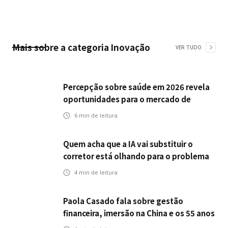
Mais sobre a categoria
Inovação
VER TUDO
Percepção sobre saúde em 2026 revela
oportunidades para o mercado de
seguros ampliar cobertura e prevenção
6
min de leitura
Quem acha que a IA vai substituir o
corretor está olhando para o problema
errado
4
min de leitura
Paola Casado fala sobre gestão
financeira, imersão na China e os 55 anos
da ENS