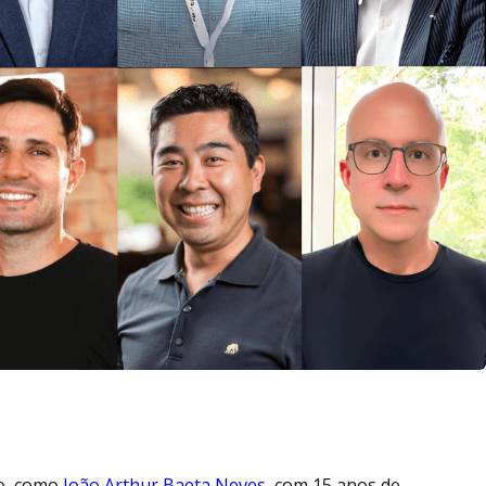
so, como
João Arthur Baeta Neves
, com 15 anos de