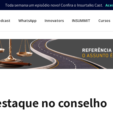
Toda semana um episódio novo! Confira o Insurtalks Cast.
Ace
odcast
WhatsApp
Innovators
INSUMMIT
Cursos
destaque no conselho