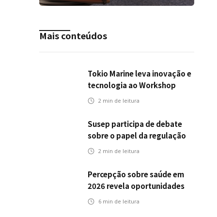
Mais conteúdos
Tokio Marine leva inovação e
tecnologia ao Workshop
Integrativo da Poli-USP
2
min de leitura
Susep participa de debate
sobre o papel da regulação
na transição climática
2
min de leitura
Percepção sobre saúde em
2026 revela oportunidades
para o mercado de seguros
6
min de leitura
ampliar cobertura e