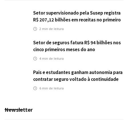
Setor supervisionado pela Susep registra
R$ 207,12 bilhões em receitas no primeiro
semestre
2
min de leitura
Setor de seguros fatura R$ 94 bilhões nos
cinco primeiros meses do ano
4
min de leitura
Pais e estudantes ganham autonomia para
contratar seguro voltado à continuidade
dos estudos
6
min de leitura
Newsletter