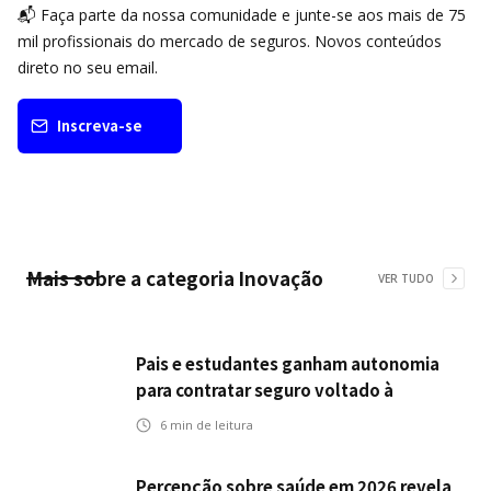
📬 Faça parte da nossa comunidade e junte-se aos mais de 75
mil profissionais do mercado de seguros. Novos conteúdos
direto no seu email.
Inscreva-se
Mais sobre a categoria
Inovação
VER TUDO
Pais e estudantes ganham autonomia
para contratar seguro voltado à
continuidade dos estudos
6
min de leitura
Percepção sobre saúde em 2026 revela