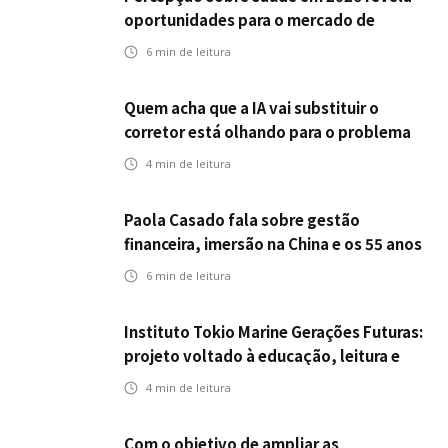
oportunidades para o mercado de
seguros ampliar cobertura e prevenção
6
min de leitura
Quem acha que a IA vai substituir o
corretor está olhando para o problema
errado
4
min de leitura
Paola Casado fala sobre gestão
financeira, imersão na China e os 55 anos
da ENS
6
min de leitura
Instituto Tokio Marine Gerações Futuras:
projeto voltado à educação, leitura e
empregabilidade
4
min de leitura
Com o objetivo de ampliar as