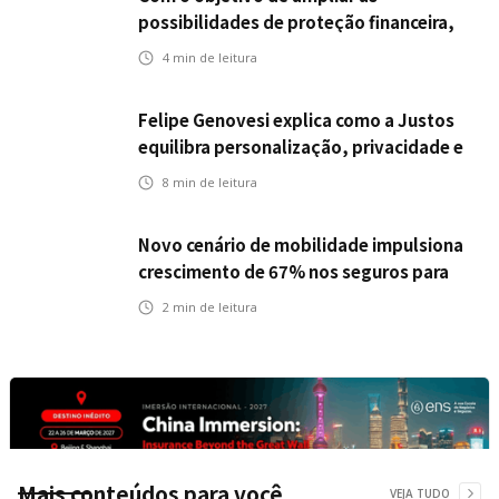
possibilidades de proteção financeira,
Icatu Seguros eleva capital segurado
4
min de leitura
individual para até R$ 150 milhões
Felipe Genovesi explica como a Justos
equilibra personalização, privacidade e
tecnologia
8
min de leitura
Novo cenário de mobilidade impulsiona
crescimento de 67% nos seguros para
veículos elétricos da Bradesco Seguros
2
min de leitura
Mais conteúdos para você
VEJA TUDO