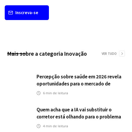
Inscreva-se
Mais sobre a categoria
Inovação
VER TUDO
Percepção sobre saúde em 2026 revela
oportunidades para o mercado de
seguros ampliar cobertura e prevenção
6
min de leitura
Quem acha que a IA vai substituir o
corretor está olhando para o problema
errado
4
min de leitura