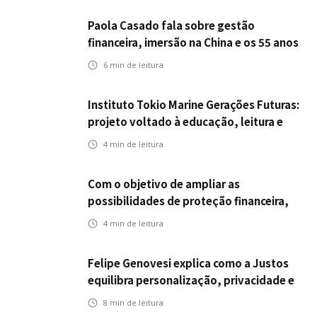
Paola Casado fala sobre gestão
financeira, imersão na China e os 55 anos
da ENS
6
min de leitura
Instituto Tokio Marine Gerações Futuras:
projeto voltado à educação, leitura e
empregabilidade
4
min de leitura
Com o objetivo de ampliar as
possibilidades de proteção financeira,
Icatu Seguros eleva capital segurado
4
min de leitura
individual para até R$ 150 milhões
Felipe Genovesi explica como a Justos
equilibra personalização, privacidade e
tecnologia
8
min de leitura