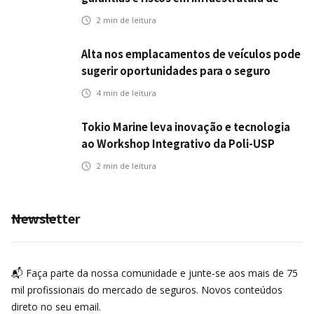
transportes
2
min de leitura
Alta nos emplacamentos de veículos pode
sugerir oportunidades para o seguro
automotivo
4
min de leitura
Tokio Marine leva inovação e tecnologia
ao Workshop Integrativo da Poli-USP
2
min de leitura
Newsletter
📬 Faça parte da nossa comunidade e junte-se aos mais de 75
mil profissionais do mercado de seguros. Novos conteúdos
direto no seu email.