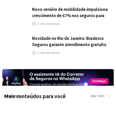
Novo cenário de mobilidade impulsiona
crescimento de 67% nos seguros para
veículos elétricos da Bradesco Seguros
2
min de leitura
Novidade no Rio de Janeiro: Bradesco
Seguros garante atendimento gratuito
na Ponte Rio-Niterói
2
min de leitura
Mais conteúdos para você
VEJA TUDO