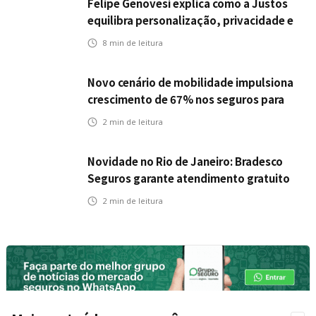
Felipe Genovesi explica como a Justos
equilibra personalização, privacidade e
tecnologia
8
min de leitura
Novo cenário de mobilidade impulsiona
crescimento de 67% nos seguros para
veículos elétricos da Bradesco Seguros
2
min de leitura
Novidade no Rio de Janeiro: Bradesco
Seguros garante atendimento gratuito
na Ponte Rio-Niterói
2
min de leitura