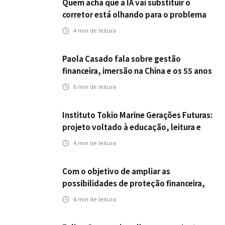
Quem acha que a IA vai substituir o
corretor está olhando para o problema
errado
4
min de leitura
Paola Casado fala sobre gestão
financeira, imersão na China e os 55 anos
da ENS
6
min de leitura
Instituto Tokio Marine Gerações Futuras:
projeto voltado à educação, leitura e
empregabilidade
4
min de leitura
Com o objetivo de ampliar as
possibilidades de proteção financeira,
Icatu Seguros eleva capital segurado
4
min de leitura
individual para até R$ 150 milhões