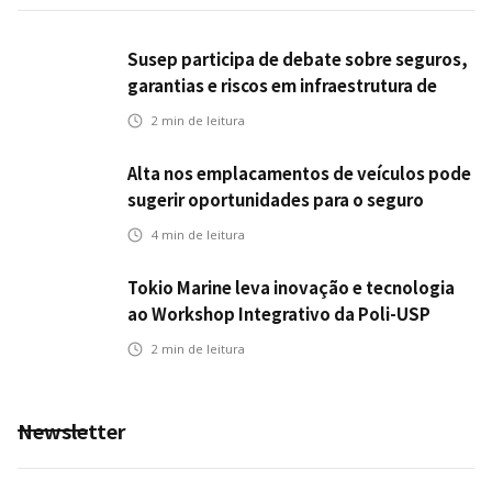
Susep participa de debate sobre seguros,
garantias e riscos em infraestrutura de
transportes
2
min de leitura
Alta nos emplacamentos de veículos pode
sugerir oportunidades para o seguro
automotivo
4
min de leitura
Tokio Marine leva inovação e tecnologia
ao Workshop Integrativo da Poli-USP
2
min de leitura
Newsletter