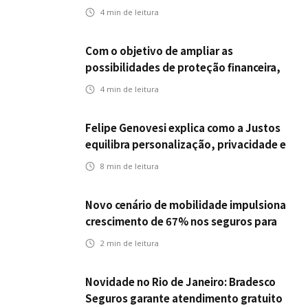
empregabilidade
4
min de leitura
Com o objetivo de ampliar as
possibilidades de proteção financeira,
Icatu Seguros eleva capital segurado
4
min de leitura
individual para até R$ 150 milhões
Felipe Genovesi explica como a Justos
equilibra personalização, privacidade e
tecnologia
8
min de leitura
Novo cenário de mobilidade impulsiona
crescimento de 67% nos seguros para
veículos elétricos da Bradesco Seguros
2
min de leitura
Novidade no Rio de Janeiro: Bradesco
Seguros garante atendimento gratuito