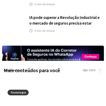
na Ponte Rio-Niterói
2
min de leitura
IA pode superar a Revolução Industrial e
o mercado de seguros precisa estar
preparado
4
min de leitura
Mais conteúdos para você
VEJA TUDO
Tecnologia