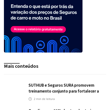
Mais conteúdos
SUTHUB e Seguros SURA promovem
treinamento conjunto para fortalecer a
operação comercial do Seguro Mobilidade
2
min de leitura
no Grupo MDS