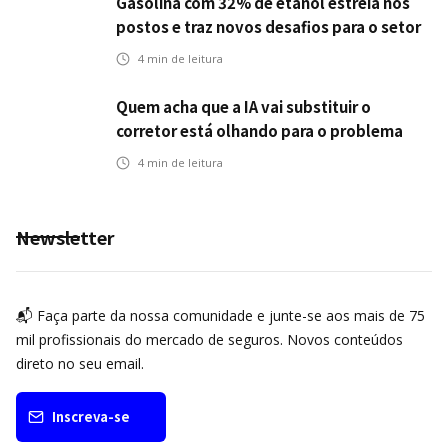
Gasolina com 32% de etanol estreia nos
postos e traz novos desafios para o setor
de seguros automotivos
4
min de leitura
Quem acha que a IA vai substituir o
corretor está olhando para o problema
errado
4
min de leitura
Newsletter
📬 Faça parte da nossa comunidade e junte-se aos mais de 75
mil profissionais do mercado de seguros. Novos conteúdos
direto no seu email.
Inscreva-se