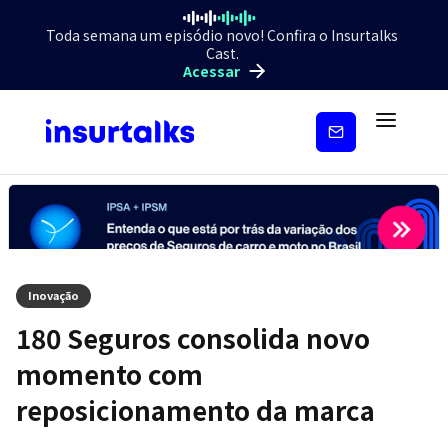
Toda semana um episódio novo! Confira o Insurtalks
Cast.
Acessar
Inscreva-
se
Inovação
180 Seguros consolida novo
momento com
reposicionamento da marca