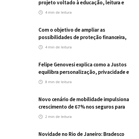
projeto voltado à educação, leitura e
empregabilidade
4
min de leitura
Com o objetivo de ampliar as
possibilidades de proteção financeira,
Icatu Seguros eleva capital segurado
4
min de leitura
individual para até R$ 150 milhões
Felipe Genovesi explica como a Justos
equilibra personalização, privacidade e
tecnologia
8
min de leitura
Novo cenário de mobilidade impulsiona
crescimento de 67% nos seguros para
veículos elétricos da Bradesco Seguros
2
min de leitura
Novidade no Rio de Janeiro: Bradesco