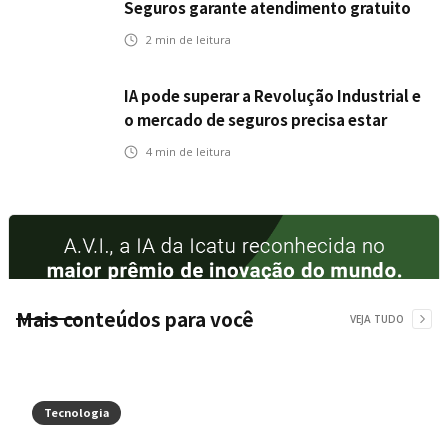
Seguros garante atendimento gratuito
na Ponte Rio-Niterói
2
min de leitura
IA pode superar a Revolução Industrial e
o mercado de seguros precisa estar
preparado
4
min de leitura
Mais conteúdos para você
VEJA TUDO
Tecnologia