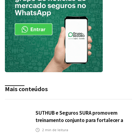
Mais conteúdos
SUTHUB e Seguros SURA promovem
treinamento conjunto para fortalecer a
operação comercial do Seguro Mobilidade
2
min de leitura
no Grupo MDS