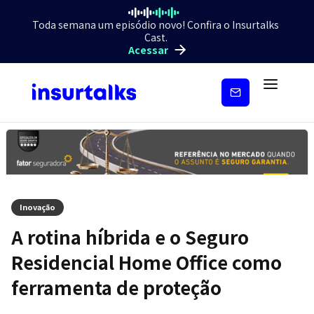
Toda semana um episódio novo! Confira o Insurtalks
Cast.
Acessar
Inscreva-
se
Inovação
A rotina híbrida e o Seguro
Residencial Home Office como
ferramenta de proteção