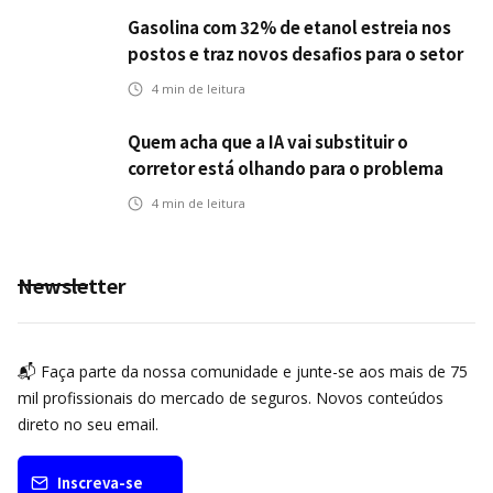
Gasolina com 32% de etanol estreia nos
postos e traz novos desafios para o setor
de seguros automotivos
4
min de leitura
Quem acha que a IA vai substituir o
corretor está olhando para o problema
errado
4
min de leitura
Newsletter
📬 Faça parte da nossa comunidade e junte-se aos mais de 75
mil profissionais do mercado de seguros. Novos conteúdos
direto no seu email.
Inscreva-se