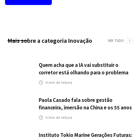
Mais sobre a categoria
Inovação
VER TUDO
Quem acha que a IA vai substituir o
corretor está olhando para o problema
errado
4
min de leitura
Paola Casado fala sobre gestão
financeira, imersão na China e os 55 anos
da ENS
6
min de leitura
Instituto Tokio Marine Gerações Futuras: