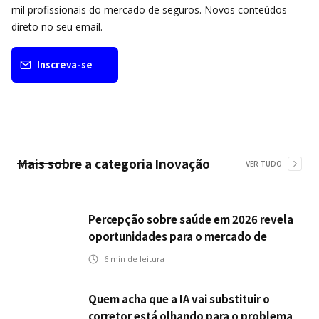
mil profissionais do mercado de seguros. Novos conteúdos
direto no seu email.
Inscreva-se
Mais sobre a categoria
Inovação
VER TUDO
Percepção sobre saúde em 2026 revela
oportunidades para o mercado de
seguros ampliar cobertura e prevenção
6
min de leitura
Quem acha que a IA vai substituir o
corretor está olhando para o problema