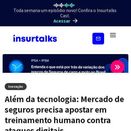
Toda semana um episódio novo! Confira o Insurtalks
Cast.
Acessar
Inscreva-
se
Inovação
Além da tecnologia: Mercado de
seguros precisa apostar em
treinamento humano contra
ataques digitais