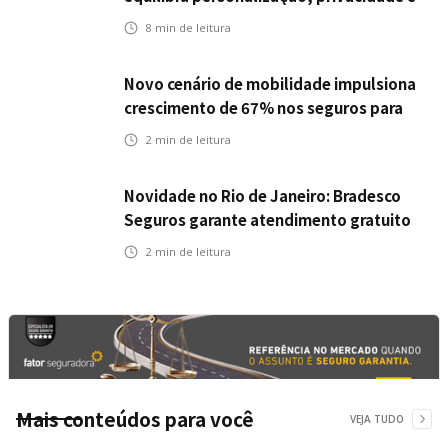
tecnologia
8
min de leitura
Novo cenário de mobilidade impulsiona
crescimento de 67% nos seguros para
veículos elétricos da Bradesco Seguros
2
min de leitura
Novidade no Rio de Janeiro: Bradesco
Seguros garante atendimento gratuito
na Ponte Rio-Niterói
2
min de leitura
Mais conteúdos para você
VEJA TUDO