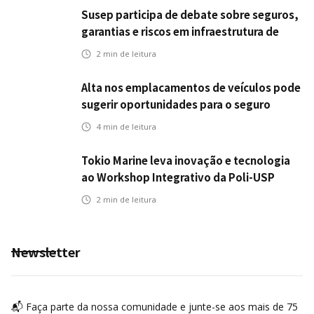
Susep participa de debate sobre seguros,
garantias e riscos em infraestrutura de
transportes
2
min de leitura
Alta nos emplacamentos de veículos pode
sugerir oportunidades para o seguro
automotivo
4
min de leitura
Tokio Marine leva inovação e tecnologia
ao Workshop Integrativo da Poli-USP
2
min de leitura
Newsletter
📬 Faça parte da nossa comunidade e junte-se aos mais de 75