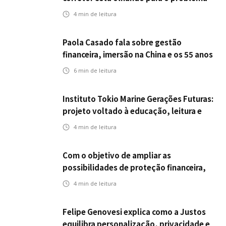
errado
4
min de leitura
Paola Casado fala sobre gestão
financeira, imersão na China e os 55 anos
da ENS
6
min de leitura
Instituto Tokio Marine Gerações Futuras:
projeto voltado à educação, leitura e
empregabilidade
4
min de leitura
Com o objetivo de ampliar as
possibilidades de proteção financeira,
Icatu Seguros eleva capital segurado
4
min de leitura
individual para até R$ 150 milhões
Felipe Genovesi explica como a Justos
equilibra personalização, privacidade e