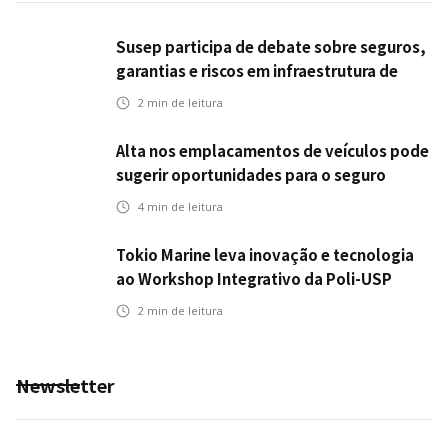
Susep participa de debate sobre seguros,
garantias e riscos em infraestrutura de
transportes
2
min de leitura
Alta nos emplacamentos de veículos pode
sugerir oportunidades para o seguro
automotivo
4
min de leitura
Tokio Marine leva inovação e tecnologia
ao Workshop Integrativo da Poli-USP
2
min de leitura
Newsletter