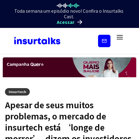
Toda semana um episódio novo! Confira o Insurtalks
Cast.
Acessar
Inscreva-
se
Insurtech
Apesar de seus muitos
problemas, o mercado de
insurtech está ‘longe de
morrer’, dizem os investidores