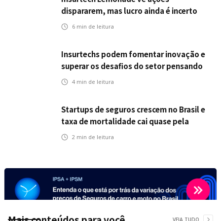
dispararem, mas lucro ainda é incerto
6
min de leitura
Insurtechs podem fomentar inovação e
superar os desafios do setor pensando
fora da caixa em 2025
4
min de leitura
Startups de seguros crescem no Brasil e
taxa de mortalidade cai quase pela
metade, aponta estudo
2
min de leitura
Mais conteúdos para você
VEJA TUDO