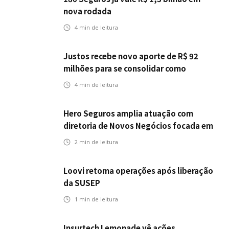
nova rodada
4
min de leitura
Justos recebe novo aporte de R$ 92
milhões para se consolidar como
primeira seguradora baseada em IA
4
min de leitura
Hero Seguros amplia atuação com
diretoria de Novos Negócios focada em
Corretores, Bancos e Seguradoras
2
min de leitura
Loovi retoma operações após liberação
da SUSEP
1
min de leitura
Insurtech Lemonade vê ações