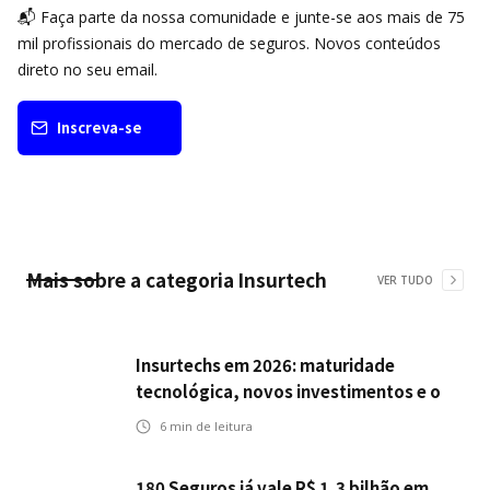
📬 Faça parte da nossa comunidade e junte-se aos mais de 75
mil profissionais do mercado de seguros. Novos conteúdos
direto no seu email.
Inscreva-se
Mais sobre a categoria
Insurtech
VER TUDO
Insurtechs em 2026: maturidade
tecnológica, novos investimentos e o
teste da resiliência
6
min de leitura
180 Seguros já vale R$ 1,3 bilhão em