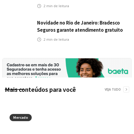
veículos elétricos da Bradesco Seguros
2
min de leitura
Novidade no Rio de Janeiro: Bradesco
Seguros garante atendimento gratuito
na Ponte Rio-Niterói
2
min de leitura
Mais conteúdos para você
VEJA TUDO
Mercado