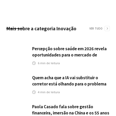
Mais sobre a categoria
Inovação
VER TUDO
Percepção sobre saúde em 2026 revela
oportunidades para o mercado de
seguros ampliar cobertura e prevenção
6
min de leitura
Quem acha que a IA vai substituir o
corretor está olhando para o problema
errado
4
min de leitura
Paola Casado fala sobre gestão
financeira, imersão na China e os 55 anos