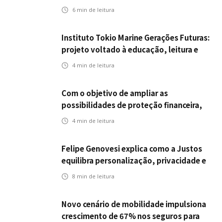
da ENS
6
min de leitura
Instituto Tokio Marine Gerações Futuras:
projeto voltado à educação, leitura e
empregabilidade
4
min de leitura
Com o objetivo de ampliar as
possibilidades de proteção financeira,
Icatu Seguros eleva capital segurado
4
min de leitura
individual para até R$ 150 milhões
Felipe Genovesi explica como a Justos
equilibra personalização, privacidade e
tecnologia
8
min de leitura
Novo cenário de mobilidade impulsiona
crescimento de 67% nos seguros para