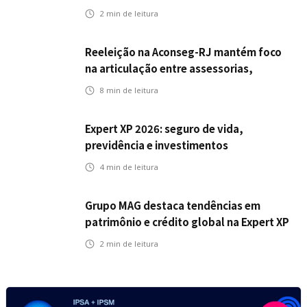
A.PET no Congresso Latino-Americano
2
min de leitura
de Open Innovation
Reeleição na Aconseg-RJ mantém foco
na articulação entre assessorias,
corretores e seguradoras
8
min de leitura
Expert XP 2026: seguro de vida,
previdência e investimentos
estabelecem uma nova agenda para a
4
min de leitura
inteligência financeira no Brasil
Grupo MAG destaca tendências em
patrimônio e crédito global na Expert XP
2026
2
min de leitura