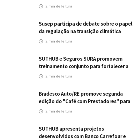
2
min de leitura
Susep participa de debate sobre o papel
da regulação na transição climática
2
min de leitura
SUTHUB e Seguros SURA promovem
treinamento conjunto para fortalecer a
operação comercial do Seguro
2
min de leitura
Mobilidade no Grupo MDS
Bradesco Auto/RE promove segunda
edição do "Café com Prestadores" para
fortalecer parceria e aprimorar
2
min de leitura
experiência dos clientes
SUTHUB apresenta projetos
desenvolvidos com Banco Carrefour e