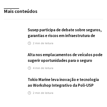
Mais conteúdos
Susep participa de debate sobre seguros,
garantias e riscos em infraestrutura de
transportes
2
min de leitura
Alta nos emplacamentos de veículos pode
sugerir oportunidades para o seguro
automotivo
4
min de leitura
Tokio Marine leva inovação e tecnologia
ao Workshop Integrativo da Poli-USP
2
min de leitura