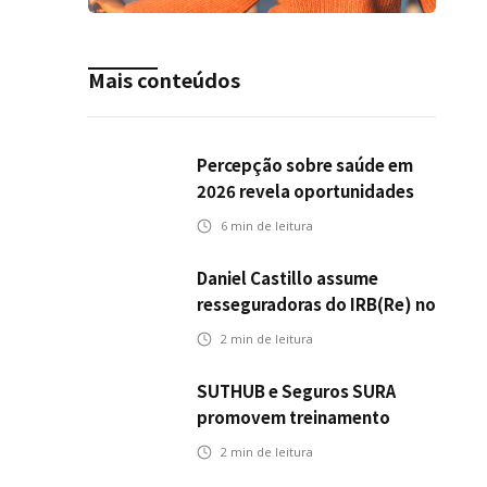
Mais conteúdos
Percepção sobre saúde em
2026 revela oportunidades
para o mercado de seguros
6
min de leitura
ampliar cobertura e
prevenção
Daniel Castillo assume
resseguradoras do IRB(Re) no
exterior
2
min de leitura
SUTHUB e Seguros SURA
promovem treinamento
conjunto para fortalecer a
2
min de leitura
operação comercial do