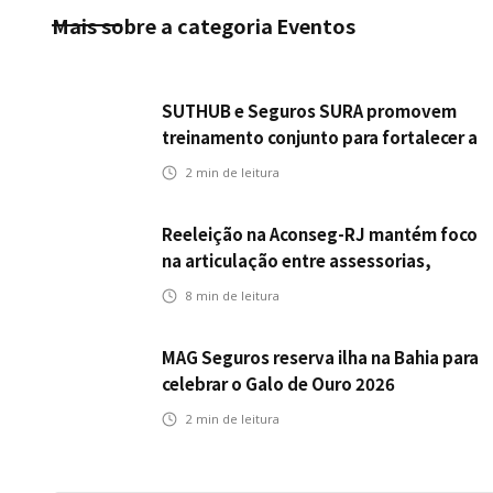
Mais sobre a categoria
Eventos
SUTHUB e Seguros SURA promovem
treinamento conjunto para fortalecer a
operação comercial do Seguro
2
min de leitura
Mobilidade no Grupo MDS
Reeleição na Aconseg-RJ mantém foco
na articulação entre assessorias,
corretores e seguradoras
8
min de leitura
MAG Seguros reserva ilha na Bahia para
celebrar o Galo de Ouro 2026
2
min de leitura