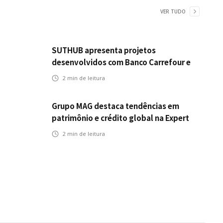
VER TUDO
SUTHUB apresenta projetos
desenvolvidos com Banco Carrefour e
A.PET no Congresso Latino-Americano
2
min de leitura
de Open Innovation
Grupo MAG destaca tendências em
patrimônio e crédito global na Expert
XP 2026
2
min de leitura