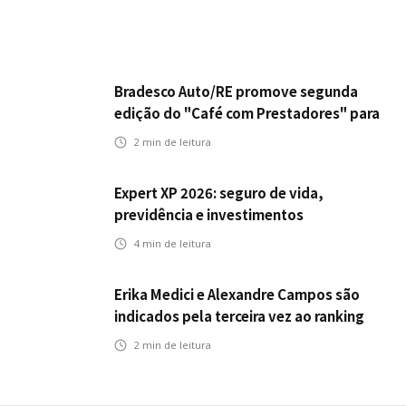
Bradesco Auto/RE promove segunda
edição do "Café com Prestadores" para
fortalecer parceria e aprimorar
2
min de leitura
experiência dos clientes
Expert XP 2026: seguro de vida,
previdência e investimentos
estabelecem uma nova agenda para a
4
min de leitura
inteligência financeira no Brasil
Erika Medici e Alexandre Campos são
indicados pela terceira vez ao ranking
de CEOs e RHs Mais Admirados
2
min de leitura