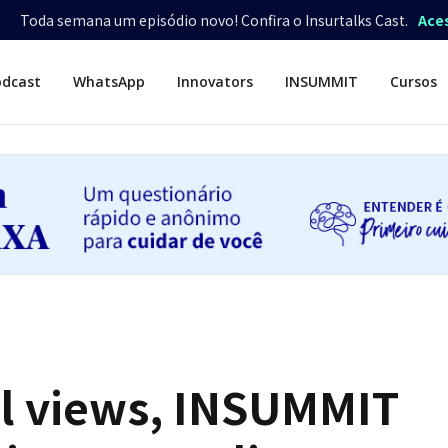
Toda semana um episódio novo! Confira o Insurtalks Cast.
Ace
odcast
WhatsApp
Innovators
INSUMMIT
Cursos
l views, INSUMMIT