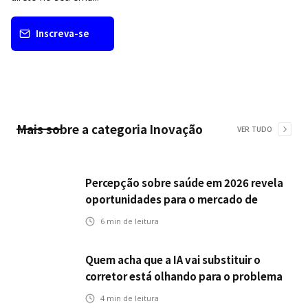
Inscreva-se
Mais sobre a categoria
Inovação
VER TUDO
Percepção sobre saúde em 2026 revela
oportunidades para o mercado de
seguros ampliar cobertura e prevenção
6
min de leitura
Quem acha que a IA vai substituir o
corretor está olhando para o problema
errado
4
min de leitura