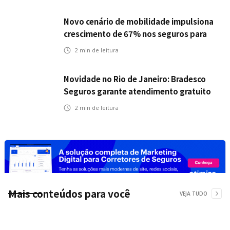
Novo cenário de mobilidade impulsiona
crescimento de 67% nos seguros para
veículos elétricos da Bradesco Seguros
2
min de leitura
Novidade no Rio de Janeiro: Bradesco
Seguros garante atendimento gratuito
na Ponte Rio-Niterói
2
min de leitura
Mais conteúdos para você
VEJA TUDO