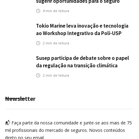
sugerir oportunidades para o seguro
automotivo
4
min de leitura
Tokio Marine leva inovação e tecnologia
ao Workshop Integrativo da Poli-USP
2
min de leitura
Susep participa de debate sobre o papel
da regulação na transição climática
2
min de leitura
Newsletter
📬 Faça parte da nossa comunidade e junte-se aos mais de 75
mil profissionais do mercado de seguros. Novos conteúdos
direto no seu email.