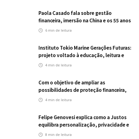
Paola Casado fala sobre gestão
financeira, imersão na China e os 55 anos
da ENS
6
min de leitura
Instituto Tokio Marine Gerações Futuras:
projeto voltado à educação, leitura e
empregabilidade
4
min de leitura
Com o objetivo de ampliar as
possibilidades de proteção financeira,
Icatu Seguros eleva capital segurado
4
min de leitura
individual para até R$ 150 milhões
Felipe Genovesi explica como a Justos
equilibra personalização, privacidade e
tecnologia
8
min de leitura