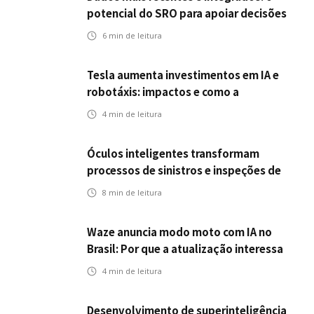
potencial do SRO para apoiar decisões
nas seguradoras
6
min de leitura
Tesla aumenta investimentos em IA e
robotáxis: impactos e como a
mobilidade autônoma transforma o
4
min de leitura
futuro dos seguros
Óculos inteligentes transformam
processos de sinistros e inspeções de
seguros
8
min de leitura
Waze anuncia modo moto com IA no
Brasil: Por que a atualização interessa
ao mercado segurador?
4
min de leitura
Desenvolvimento de superinteligência