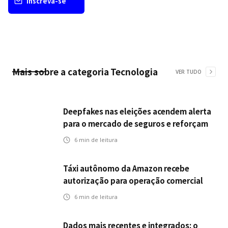
Inscreva-se
Mais sobre a categoria
Tecnologia
VER TUDO
Deepfakes nas eleições acendem alerta
para o mercado de seguros e reforçam
desafios da inteligência artificial
6
min de leitura
Táxi autônomo da Amazon recebe
autorização para operação comercial
nos EUA: como a circulação desses
6
min de leitura
veículos impactam o mercado de
seguros?
Dados mais recentes e integrados: o