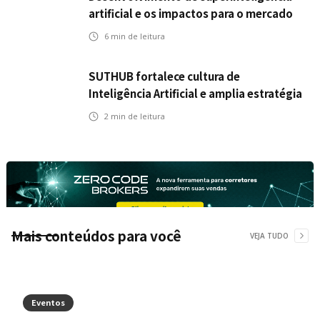
artificial e os impactos para o mercado
de seguros
6
min de leitura
SUTHUB fortalece cultura de
Inteligência Artificial e amplia estratégia
para toda a organização
2
min de leitura
Mais conteúdos para você
VEJA TUDO
Eventos