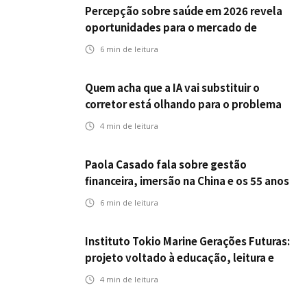
Percepção sobre saúde em 2026 revela
oportunidades para o mercado de
seguros ampliar cobertura e prevenção
6
min de leitura
Quem acha que a IA vai substituir o
corretor está olhando para o problema
errado
4
min de leitura
Paola Casado fala sobre gestão
financeira, imersão na China e os 55 anos
da ENS
6
min de leitura
Instituto Tokio Marine Gerações Futuras:
projeto voltado à educação, leitura e
empregabilidade
4
min de leitura