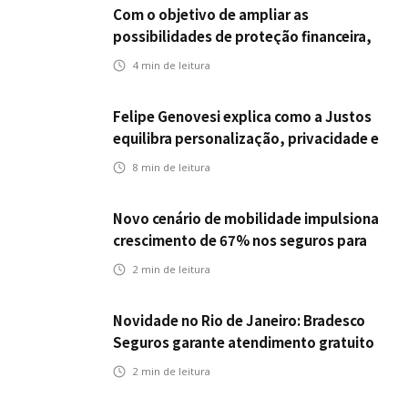
Com o objetivo de ampliar as
possibilidades de proteção financeira,
Icatu Seguros eleva capital segurado
4
min de leitura
individual para até R$ 150 milhões
Felipe Genovesi explica como a Justos
equilibra personalização, privacidade e
tecnologia
8
min de leitura
Novo cenário de mobilidade impulsiona
crescimento de 67% nos seguros para
veículos elétricos da Bradesco Seguros
2
min de leitura
Novidade no Rio de Janeiro: Bradesco
Seguros garante atendimento gratuito
na Ponte Rio-Niterói
2
min de leitura