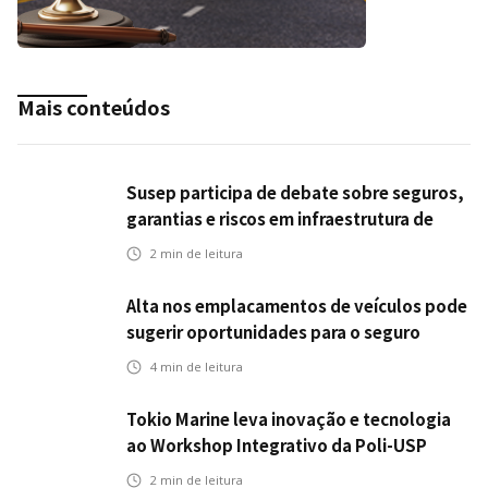
Mais conteúdos
Susep participa de debate sobre seguros,
garantias e riscos em infraestrutura de
transportes
2
min de leitura
Alta nos emplacamentos de veículos pode
sugerir oportunidades para o seguro
automotivo
4
min de leitura
Tokio Marine leva inovação e tecnologia
ao Workshop Integrativo da Poli-USP
2
min de leitura