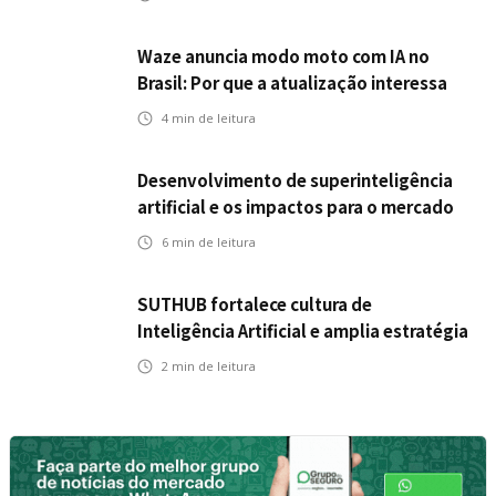
Waze anuncia modo moto com IA no
Brasil: Por que a atualização interessa
ao mercado segurador?
4
min de leitura
Desenvolvimento de superinteligência
artificial e os impactos para o mercado
de seguros
6
min de leitura
SUTHUB fortalece cultura de
Inteligência Artificial e amplia estratégia
para toda a organização
2
min de leitura