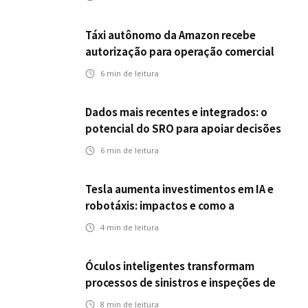
Táxi autônomo da Amazon recebe
autorização para operação comercial
nos EUA: como a circulação desses
6
min de leitura
veículos impactam o mercado de
seguros?
Dados mais recentes e integrados: o
potencial do SRO para apoiar decisões
nas seguradoras
6
min de leitura
Tesla aumenta investimentos em IA e
robotáxis: impactos e como a
mobilidade autônoma transforma o
4
min de leitura
futuro dos seguros
Óculos inteligentes transformam
processos de sinistros e inspeções de
seguros
8
min de leitura