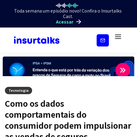
Toda semana um episódio novo! Confira o Insurtalks
Cast.
Acessar
Inscreva-
se
Tecnologia
Como os dados
comportamentais do
consumidor podem impulsionar
as vendas de seguros