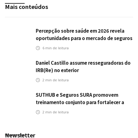
Mais conteúdos
Percepção sobre saúde em 2026 revela
oportunidades para o mercado de seguros
ampliar cobertura e prevenção
6
min de leitura
Daniel Castillo assume resseguradoras do
IRB(Re) no exterior
2
min de leitura
SUTHUB e Seguros SURA promovem
treinamento conjunto para fortalecer a
operação comercial do Seguro Mobilidade
2
min de leitura
no Grupo MDS
Newsletter