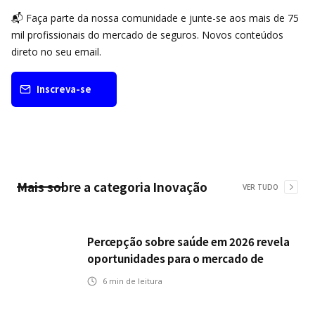
📬 Faça parte da nossa comunidade e junte-se aos mais de 75
mil profissionais do mercado de seguros. Novos conteúdos
direto no seu email.
Inscreva-se
Mais sobre a categoria
Inovação
VER TUDO
Percepção sobre saúde em 2026 revela
oportunidades para o mercado de
seguros ampliar cobertura e prevenção
6
min de leitura