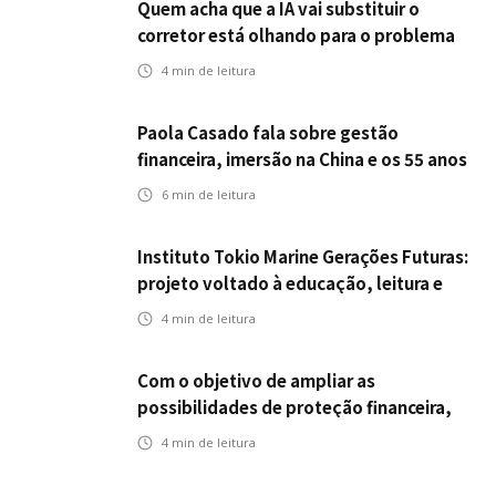
Quem acha que a IA vai substituir o
corretor está olhando para o problema
errado
4
min de leitura
Paola Casado fala sobre gestão
financeira, imersão na China e os 55 anos
da ENS
6
min de leitura
Instituto Tokio Marine Gerações Futuras:
projeto voltado à educação, leitura e
empregabilidade
4
min de leitura
Com o objetivo de ampliar as
possibilidades de proteção financeira,
Icatu Seguros eleva capital segurado
4
min de leitura
individual para até R$ 150 milhões