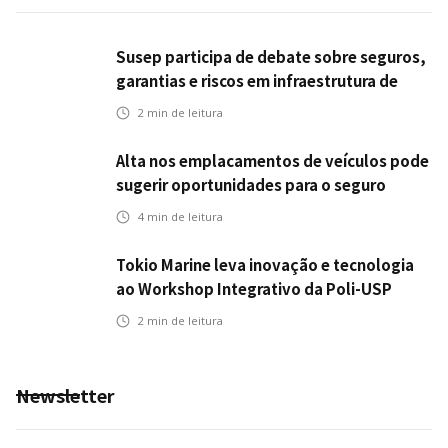
Susep participa de debate sobre seguros,
garantias e riscos em infraestrutura de
transportes
2
min de leitura
Alta nos emplacamentos de veículos pode
sugerir oportunidades para o seguro
automotivo
4
min de leitura
Tokio Marine leva inovação e tecnologia
ao Workshop Integrativo da Poli-USP
2
min de leitura
Newsletter