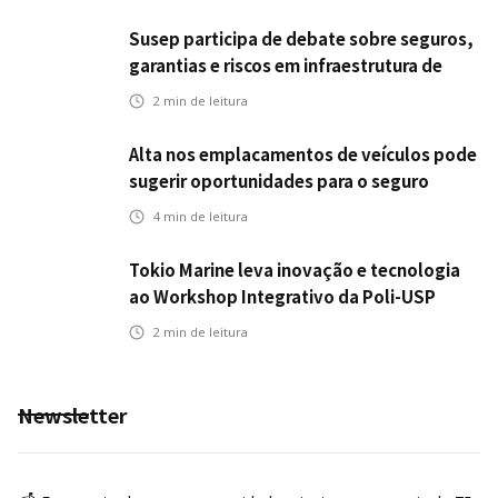
Susep participa de debate sobre seguros,
garantias e riscos em infraestrutura de
transportes
2
min de leitura
Alta nos emplacamentos de veículos pode
sugerir oportunidades para o seguro
automotivo
4
min de leitura
Tokio Marine leva inovação e tecnologia
ao Workshop Integrativo da Poli-USP
2
min de leitura
Newsletter