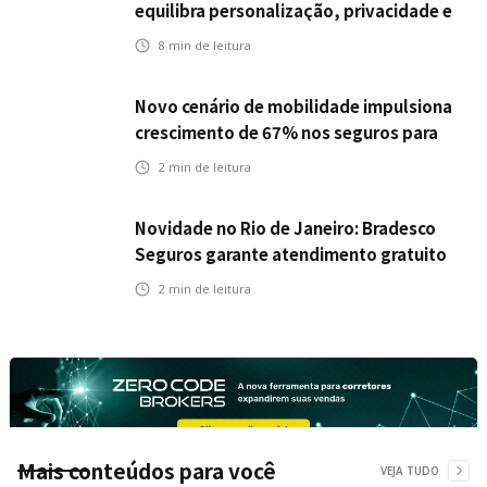
equilibra personalização, privacidade e
tecnologia
8
min de leitura
Novo cenário de mobilidade impulsiona
crescimento de 67% nos seguros para
veículos elétricos da Bradesco Seguros
2
min de leitura
Novidade no Rio de Janeiro: Bradesco
Seguros garante atendimento gratuito
na Ponte Rio-Niterói
2
min de leitura
Mais conteúdos para você
VEJA TUDO