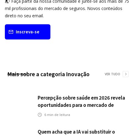
📬 Faça parte da nossa comunidade e junte-se aos mais de 75
mil profissionais do mercado de seguros. Novos conteúdos
direto no seu email.
Inscreva-se
Mais sobre a categoria
Inovação
VER TUDO
Percepção sobre saúde em 2026 revela
oportunidades para o mercado de
seguros ampliar cobertura e prevenção
6
min de leitura
Quem acha que a IA vai substituir o