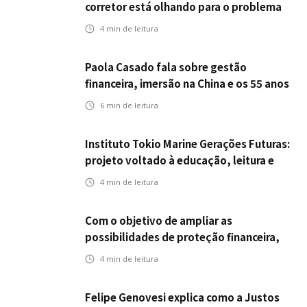
corretor está olhando para o problema
errado
4
min de leitura
Paola Casado fala sobre gestão
financeira, imersão na China e os 55 anos
da ENS
6
min de leitura
Instituto Tokio Marine Gerações Futuras:
projeto voltado à educação, leitura e
empregabilidade
4
min de leitura
Com o objetivo de ampliar as
possibilidades de proteção financeira,
Icatu Seguros eleva capital segurado
4
min de leitura
individual para até R$ 150 milhões
Felipe Genovesi explica como a Justos