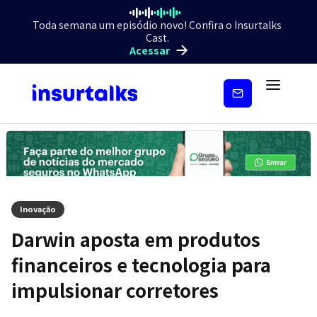
Toda semana um episódio novo! Confira o Insurtalks
Cast.
Acessar
Inscreva-
se
Inovação
Darwin aposta em produtos
financeiros e tecnologia para
impulsionar corretores