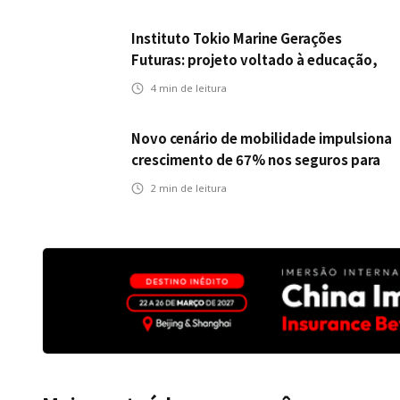
Instituto Tokio Marine Gerações
Futuras: projeto voltado à educação,
leitura e empregabilidade
4
min de leitura
Novo cenário de mobilidade impulsiona
crescimento de 67% nos seguros para
veículos elétricos da Bradesco Seguros
2
min de leitura