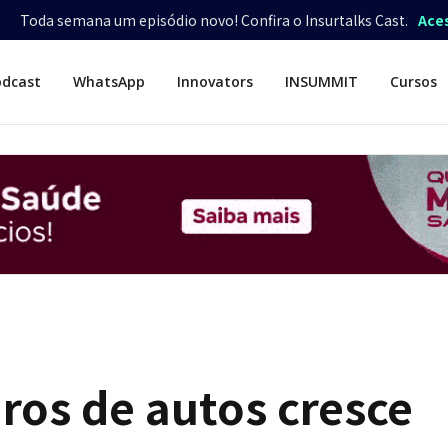
Toda semana um episódio novo! Confira o Insurtalks Cast.
Ace
odcast
WhatsApp
Innovators
INSUMMIT
Cursos
os de autos cresce