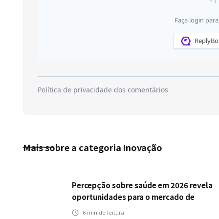
Mais sobre a categoria
Inovação
Percepção sobre saúde em 2026 revela
oportunidades para o mercado de
seguros ampliar cobertura e prevenção
6
min de leitura