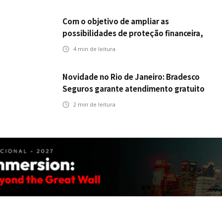
Com o objetivo de ampliar as
possibilidades de proteção financeira,
Icatu Seguros eleva capital segurado
4
min de leitura
individual para até R$ 150 milhões
Novidade no Rio de Janeiro: Bradesco
Seguros garante atendimento gratuito
na Ponte Rio-Niterói
2
min de leitura