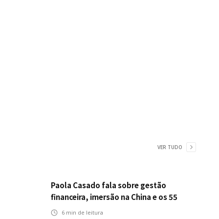
VER TUDO
Paola Casado fala sobre gestão
financeira, imersão na China e os 55
anos da ENS
6
min de leitura