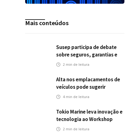
Mais conteúdos
Susep participa de debate
sobre seguros, garantias e
riscos em infraestrutura de
2
min de leitura
transportes
Alta nos emplacamentos de
veículos pode sugerir
oportunidades para o seguro
4
min de leitura
automotivo
Tokio Marine leva inovação e
tecnologia ao Workshop
Integrativo da Poli-USP
2
min de leitura