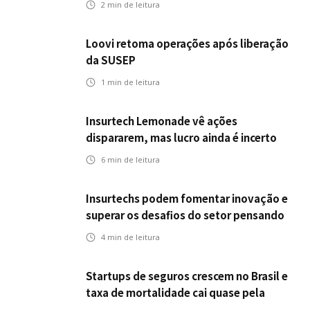
2
min de leitura
Loovi retoma operações após liberação
da SUSEP
1
min de leitura
Insurtech Lemonade vê ações
dispararem, mas lucro ainda é incerto
6
min de leitura
Insurtechs podem fomentar inovação e
superar os desafios do setor pensando
fora da caixa em 2025
4
min de leitura
Startups de seguros crescem no Brasil e
taxa de mortalidade cai quase pela
metade, aponta estudo