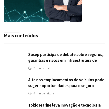
Mais conteúdos
Susep participa de debate sobre seguros,
garantias e riscos em infraestrutura de
transportes
2
min de leitura
Alta nos emplacamentos de veículos pode
sugerir oportunidades para o seguro
automotivo
4
min de leitura
Tokio Marine leva inovação e tecnologia