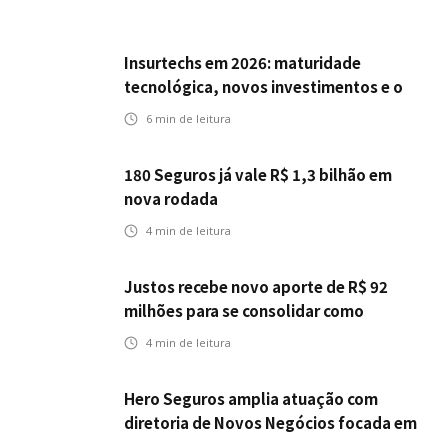
Insurtechs em 2026: maturidade
tecnológica, novos investimentos e o
teste da resiliência
6
min de leitura
180 Seguros já vale R$ 1,3 bilhão em
nova rodada
4
min de leitura
Justos recebe novo aporte de R$ 92
milhões para se consolidar como
primeira seguradora baseada em IA
4
min de leitura
Hero Seguros amplia atuação com
diretoria de Novos Negócios focada em
Corretores, Bancos e Seguradoras