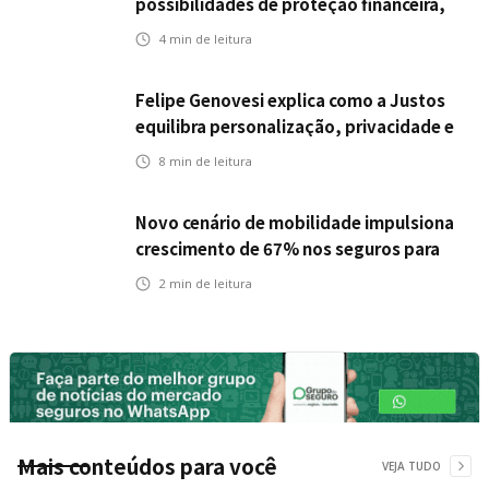
possibilidades de proteção financeira,
Icatu Seguros eleva capital segurado
4
min de leitura
individual para até R$ 150 milhões
Felipe Genovesi explica como a Justos
equilibra personalização, privacidade e
tecnologia
8
min de leitura
Novo cenário de mobilidade impulsiona
crescimento de 67% nos seguros para
veículos elétricos da Bradesco Seguros
2
min de leitura
Mais conteúdos para você
VEJA TUDO