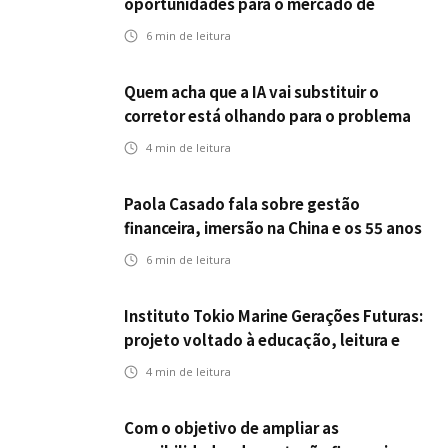
oportunidades para o mercado de
seguros ampliar cobertura e prevenção
6
min de leitura
Quem acha que a IA vai substituir o
corretor está olhando para o problema
errado
4
min de leitura
Paola Casado fala sobre gestão
financeira, imersão na China e os 55 anos
da ENS
6
min de leitura
Instituto Tokio Marine Gerações Futuras:
projeto voltado à educação, leitura e
empregabilidade
4
min de leitura
Com o objetivo de ampliar as