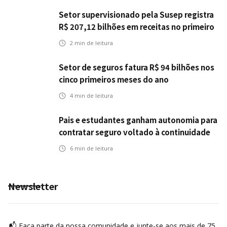
Setor supervisionado pela Susep registra
R$ 207,12 bilhões em receitas no primeiro
semestre
2
min de leitura
Setor de seguros fatura R$ 94 bilhões nos
cinco primeiros meses do ano
4
min de leitura
Pais e estudantes ganham autonomia para
contratar seguro voltado à continuidade
dos estudos
6
min de leitura
Newsletter
📬 Faça parte da nossa comunidade e junte-se aos mais de 75