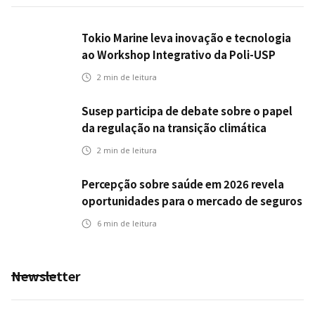
Tokio Marine leva inovação e tecnologia
ao Workshop Integrativo da Poli-USP
2
min de leitura
Susep participa de debate sobre o papel
da regulação na transição climática
2
min de leitura
Percepção sobre saúde em 2026 revela
oportunidades para o mercado de seguros
ampliar cobertura e prevenção
6
min de leitura
Newsletter