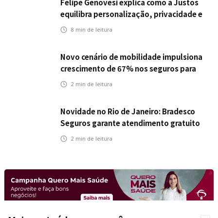
Felipe Genovesi explica como a Justos
equilibra personalização, privacidade e
tecnologia
8
min de leitura
Novo cenário de mobilidade impulsiona
crescimento de 67% nos seguros para
veículos elétricos da Bradesco Seguros
2
min de leitura
Novidade no Rio de Janeiro: Bradesco
Seguros garante atendimento gratuito
na Ponte Rio-Niterói
2
min de leitura