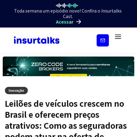
Toda semana um episódio novo! Confira o Insurtalks
Cast.
Acessar
Inscreva-
se
Inovação
Leilões de veículos crescem no
Brasil e oferecem preços
atrativos: Como as seguradoras
podem atuar na oferta de