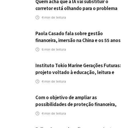
Quem acha que a IA vai substituir o
corretor está olhando para o problema
errado
4
min de leitura
Paola Casado fala sobre gestão
financeira, imersão na China e os 55 anos
da ENS
6
min de leitura
Instituto Tokio Marine Gerações Futuras:
projeto voltado à educação, leitura e
empregabilidade
4
min de leitura
Com o objetivo de ampliar as
possibilidades de proteção financeira,
Icatu Seguros eleva capital segurado
4
min de leitura
individual para até R$ 150 milhões