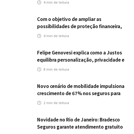
4
min de leitura
Com o objetivo de ampliar as
possibilidades de proteção financeira,
Icatu Seguros eleva capital segurado
4
min de leitura
individual para até R$ 150 milhões
Felipe Genovesi explica como a Justos
equilibra personalização, privacidade e
tecnologia
8
min de leitura
Novo cenário de mobilidade impulsiona
crescimento de 67% nos seguros para
veículos elétricos da Bradesco Seguros
2
min de leitura
Novidade no Rio de Janeiro: Bradesco
Seguros garante atendimento gratuito
na Ponte Rio-Niterói