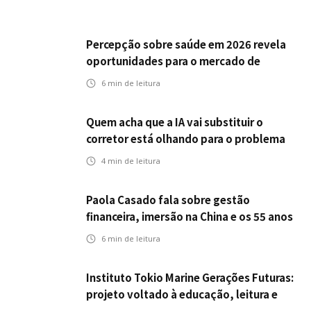
Percepção sobre saúde em 2026 revela
oportunidades para o mercado de
seguros ampliar cobertura e prevenção
6
min de leitura
Quem acha que a IA vai substituir o
corretor está olhando para o problema
errado
4
min de leitura
Paola Casado fala sobre gestão
financeira, imersão na China e os 55 anos
da ENS
6
min de leitura
Instituto Tokio Marine Gerações Futuras:
projeto voltado à educação, leitura e
empregabilidade