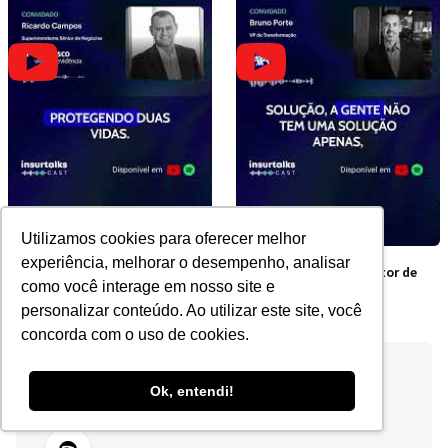
Utilizamos cookies para oferecer melhor
experiência, melhorar o desempenho, analisar
Por que contratar junto é
Os obstáculos do Setor de
como você interage em nosso site e
mais barato?
Seguros no Brasil
personalizar conteúdo. Ao utilizar este site, você
concorda com o uso de cookies.
Ok, entendi!