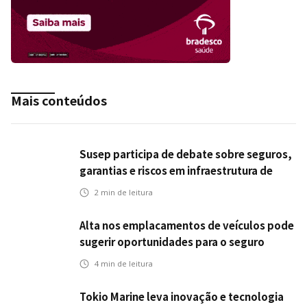
Mais conteúdos
Susep participa de debate sobre seguros,
garantias e riscos em infraestrutura de
transportes
2
min de leitura
Alta nos emplacamentos de veículos pode
sugerir oportunidades para o seguro
automotivo
4
min de leitura
Tokio Marine leva inovação e tecnologia