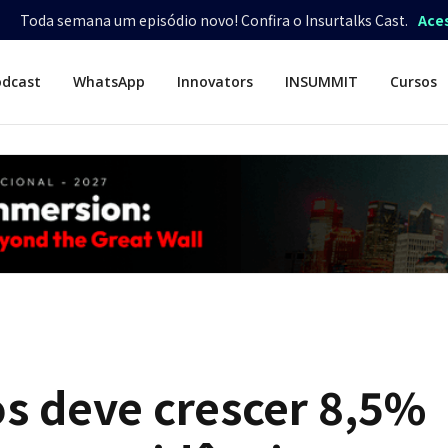
Toda semana um episódio novo! Confira o Insurtalks Cast.
Ace
odcast
WhatsApp
Innovators
INSUMMIT
Cursos
s deve crescer 8,5%