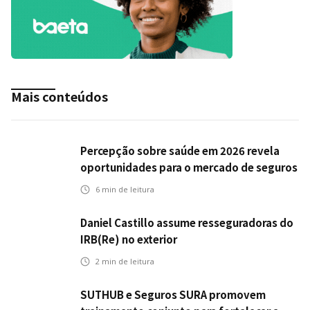
Mais conteúdos
Percepção sobre saúde em 2026 revela
oportunidades para o mercado de seguros
ampliar cobertura e prevenção
6
min de leitura
Daniel Castillo assume resseguradoras do
IRB(Re) no exterior
2
min de leitura
SUTHUB e Seguros SURA promovem