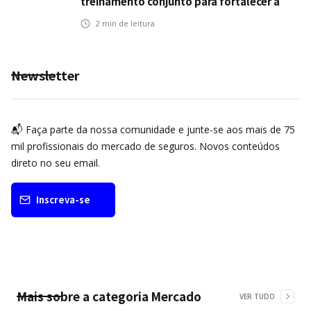
treinamento conjunto para fortalecer a
operação comercial do Seguro Mobilidade
2
min de leitura
no Grupo MDS
Newsletter
📬 Faça parte da nossa comunidade e junte-se aos mais de 75
mil profissionais do mercado de seguros. Novos conteúdos
direto no seu email.
Inscreva-se
Mais sobre a categoria
Mercado
VER TUDO