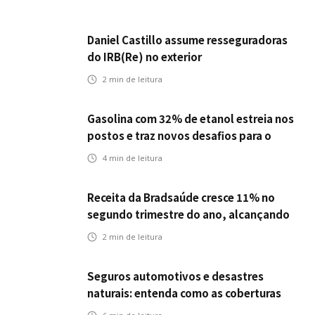
Daniel Castillo assume resseguradoras
do IRB(Re) no exterior
2
min de leitura
Gasolina com 32% de etanol estreia nos
postos e traz novos desafios para o
setor de seguros automotivos
4
min de leitura
Receita da Bradsaúde cresce 11% no
segundo trimestre do ano, alcançando
R$ 14 bi
2
min de leitura
Seguros automotivos e desastres
naturais: entenda como as coberturas
protegem contra danos causados por