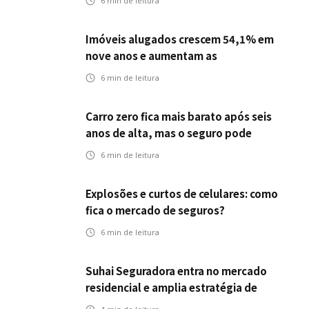
6
min de leitura
fatores climáticos
Imóveis alugados crescem 54,1% em
nove anos e aumentam as
oportunidades para o seguro residencial
6
min de leitura
Carro zero fica mais barato após seis
anos de alta, mas o seguro pode
acompanhar essa queda?
6
min de leitura
Explosões e curtos de celulares: como
fica o mercado de seguros?
6
min de leitura
Suhai Seguradora entra no mercado
residencial e amplia estratégia de
crescimento com primeiro produto fora