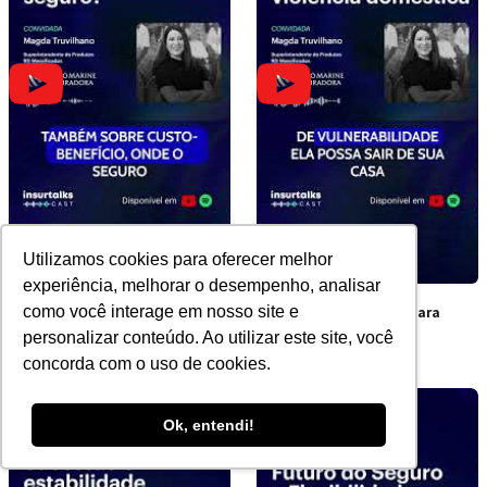
Utilizamos cookies para oferecer melhor
experiência, melhorar o desempenho, analisar
Por que apenas 17% dos
A cobertura inédita para
como você interage em nosso site e
brasileiros têm seguro?
vítimas de violência
personalizar conteúdo. Ao utilizar este site, você
doméstica
concorda com o uso de cookies.
Ok, entendi!