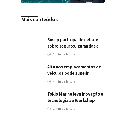
Mais conteúdos
Susep participa de debate
sobre seguros, garantias e
riscos em infraestrutura de
2
min de leitura
transportes
Alta nos emplacamentos de
veículos pode sugerir
oportunidades para o seguro
4
min de leitura
automotivo
Tokio Marine leva inovação e
tecnologia ao Workshop
Integrativo da Poli-USP
2
min de leitura