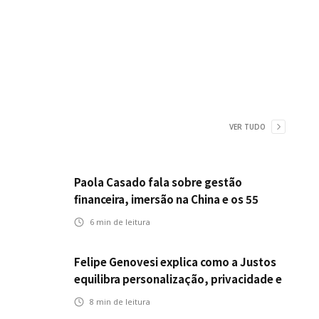
VER TUDO
Paola Casado fala sobre gestão
financeira, imersão na China e os 55
anos da ENS
6
min de leitura
Felipe Genovesi explica como a Justos
equilibra personalização, privacidade e
tecnologia
8
min de leitura