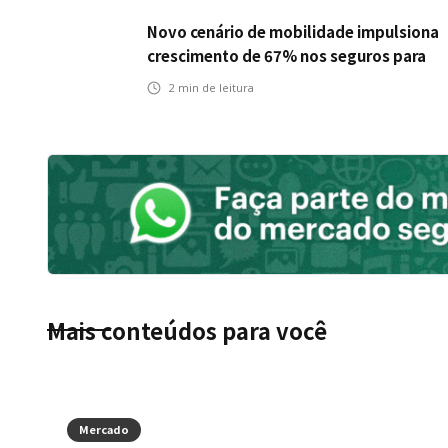
Novo cenário de mobilidade impulsiona
crescimento de 67% nos seguros para
veículos elétricos da Bradesco Seguros
2
min de leitura
Mais conteúdos para você
Mercado