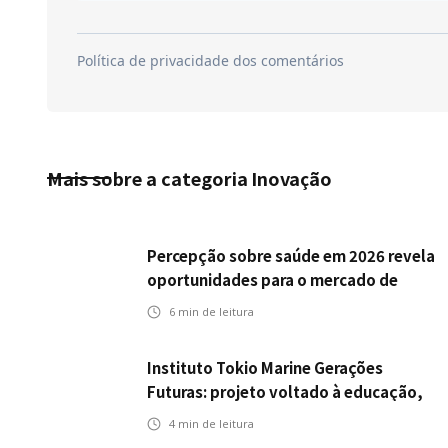
Mais sobre a categoria
Inovação
Percepção sobre saúde em 2026 revela
oportunidades para o mercado de
seguros ampliar cobertura e prevenção
6
min de leitura
Instituto Tokio Marine Gerações
Futuras: projeto voltado à educação,
leitura e empregabilidade
4
min de leitura