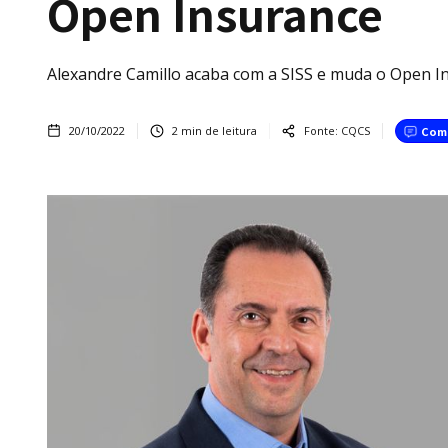
Open Insurance
Alexandre Camillo acaba com a SISS e muda o Open In
20/10/2022
2
min de leitura
Fonte:
CQCS
Com