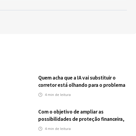
Quem acha que a IA vai substituir o
corretor está olhando para o problema
errado
4
min de leitura
Com o objetivo de ampliar as
possibilidades de proteção financeira,
Icatu Seguros eleva capital segurado
4
min de leitura
individual para até R$ 150 milhões