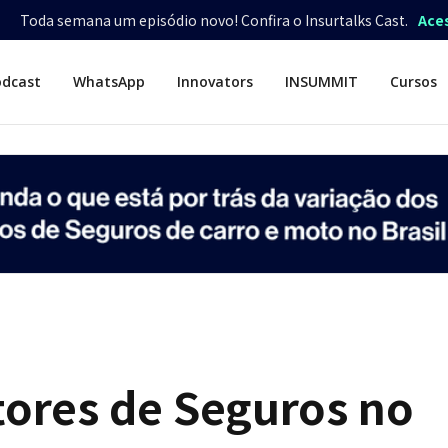
Toda semana um episódio novo! Confira o Insurtalks Cast.
Ace
odcast
WhatsApp
Innovators
INSUMMIT
Cursos
tores de Seguros no