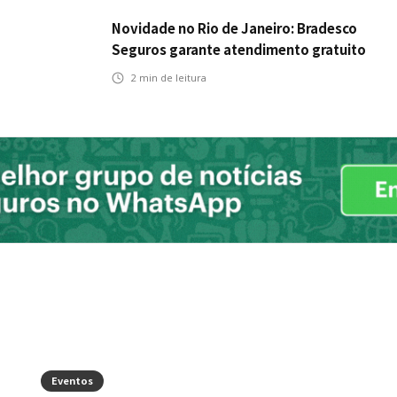
Novidade no Rio de Janeiro: Bradesco
Seguros garante atendimento gratuito
na Ponte Rio-Niterói
2
min de leitura
Eventos