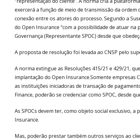
“representação do cliente”. A norma cria a platafor
exercerá a função de meio de transmissão da ordem d
conexão entre os atores do processo. Segundo a Suse
do Open Insurance “com a possibilidade de atuar na 
Governança (Representante SPOC) desde que obedeça 
A proposta de resolução foi levada ao CNSP pelo sup
A norma extingue as Resoluções 415/21 e 429/21, que
implantação do Open Insurance.Somente empresas Co
as instituições iniciadoras de transação de pagame
Finance, poderão se credenciar como SPOC, desde que 
As SPOCs devem ter, como objeto social exclusivo, a 
Insurance.
Mas, poderão prestar também outros serviços ao cli