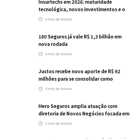
Insurtechs em 2026: maturidade
tecnológica, novos investimentos e o
teste da resiliência
6
min de leitura
180 Seguros já vale R$ 1,3 bilhão em
nova rodada
4
min de leitura
Justos recebe novo aporte de R$ 92
milhões para se consolidar como
primeira seguradora baseada em IA
4
min de leitura
Hero Seguros amplia atuação com
diretoria de Novos Negócios focada em
Corretores, Bancos e Seguradoras
2
min de leitura