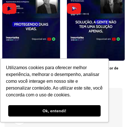
Utilizamos cookies para oferecer melhor
Por que contratar junto é
Os obstáculos do Setor de
mais barato?
Seguros no Brasil
experiência, melhorar o desempenho, analisar
como você interage em nosso site e
personalizar conteúdo. Ao utilizar este site, você
concorda com o uso de cookies.
Ok, entendi!