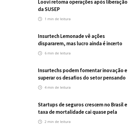
Loovi retoma operações após liberação
da SUSEP
1
min de leitura
Insurtech Lemonade vê ações
dispararem, mas lucro ainda é incerto
6
min de leitura
Insurtechs podem fomentar inovação e
superar os desafios do setor pensando
fora da caixa em 2025
4
min de leitura
Startups de seguros crescem no Brasil e
taxa de mortalidade cai quase pela
metade, aponta estudo
2
min de leitura