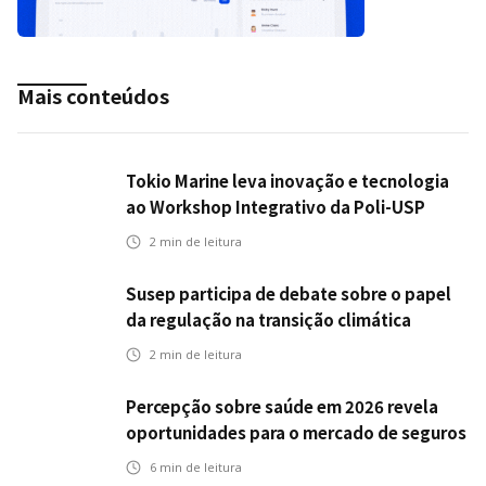
Mais conteúdos
Tokio Marine leva inovação e tecnologia
ao Workshop Integrativo da Poli-USP
2
min de leitura
Susep participa de debate sobre o papel
da regulação na transição climática
2
min de leitura
Percepção sobre saúde em 2026 revela
oportunidades para o mercado de seguros
ampliar cobertura e prevenção
6
min de leitura