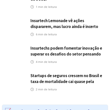
1
min de leitura
Insurtech Lemonade vê ações
dispararem, mas lucro ainda é incerto
6
min de leitura
Insurtechs podem fomentar inovação e
superar os desafios do setor pensando
fora da caixa em 2025
4
min de leitura
Startups de seguros crescem no Brasil e
taxa de mortalidade cai quase pela
metade, aponta estudo
2
min de leitura