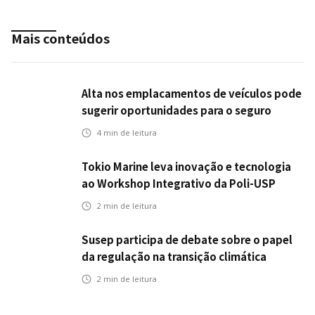
Mais conteúdos
Alta nos emplacamentos de veículos pode
sugerir oportunidades para o seguro
automotivo
4
min de leitura
Tokio Marine leva inovação e tecnologia
ao Workshop Integrativo da Poli-USP
2
min de leitura
Susep participa de debate sobre o papel
da regulação na transição climática
2
min de leitura