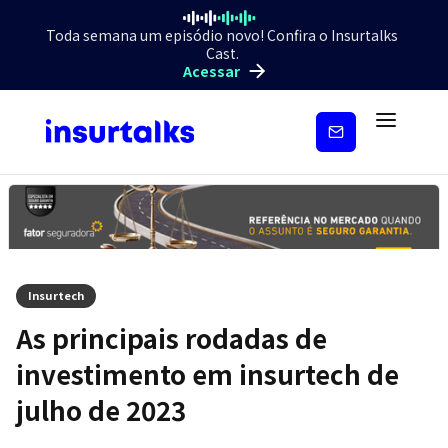
Toda semana um episódio novo! Confira o Insurtalks
Cast.
Acessar
Inscreva-
se
Insurtech
As principais rodadas de
investimento em insurtech de
julho de 2023