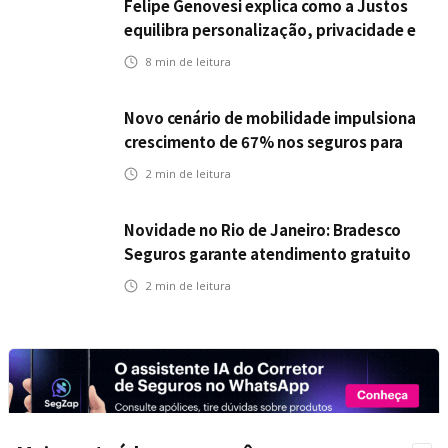
Felipe Genovesi explica como a Justos
equilibra personalização, privacidade e
tecnologia
8
min de leitura
Novo cenário de mobilidade impulsiona
crescimento de 67% nos seguros para
veículos elétricos da Bradesco Seguros
2
min de leitura
Novidade no Rio de Janeiro: Bradesco
Seguros garante atendimento gratuito
na Ponte Rio-Niterói
2
min de leitura