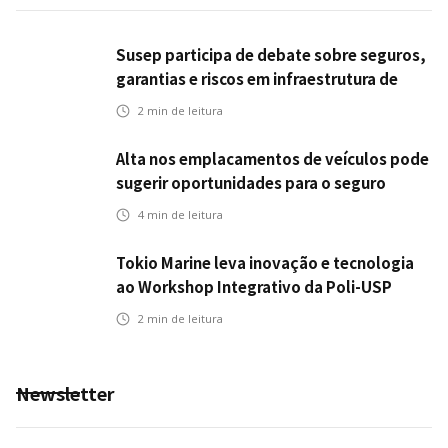
Susep participa de debate sobre seguros,
garantias e riscos em infraestrutura de
transportes
2
min de leitura
Alta nos emplacamentos de veículos pode
sugerir oportunidades para o seguro
automotivo
4
min de leitura
Tokio Marine leva inovação e tecnologia
ao Workshop Integrativo da Poli-USP
2
min de leitura
Newsletter