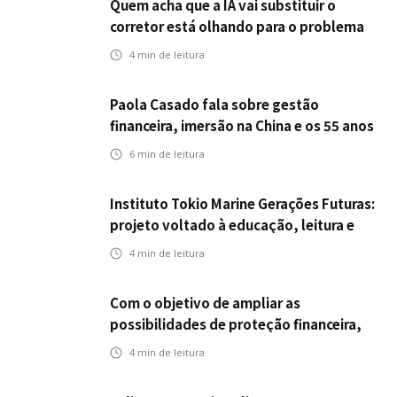
Quem acha que a IA vai substituir o
corretor está olhando para o problema
errado
4
min de leitura
Paola Casado fala sobre gestão
financeira, imersão na China e os 55 anos
da ENS
6
min de leitura
Instituto Tokio Marine Gerações Futuras:
projeto voltado à educação, leitura e
empregabilidade
4
min de leitura
Com o objetivo de ampliar as
possibilidades de proteção financeira,
Icatu Seguros eleva capital segurado
4
min de leitura
individual para até R$ 150 milhões