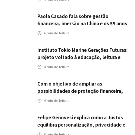
Paola Casado fala sobre gestão
financeira, imersão na China e os 55 anos
da ENS
6
min de leitura
Instituto Tokio Marine Gerações Futuras:
projeto voltado à educação, leitura e
empregabilidade
4
min de leitura
Com o objetivo de ampliar as
possibilidades de proteção financeira,
Icatu Seguros eleva capital segurado
4
min de leitura
individual para até R$ 150 milhões
Felipe Genovesi explica como a Justos
equilibra personalização, privacidade e
tecnologia
8
min de leitura