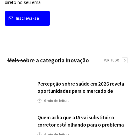
direto no seu email.
Inscreva-se
Mais sobre a categoria
Inovação
VER TUDO
Percepção sobre saúde em 2026 revela
oportunidades para o mercado de
seguros ampliar cobertura e prevenção
6
min de leitura
Quem acha que a IA vai substituir o
corretor está olhando para o problema
errado
4
min de leitura