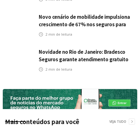
Novo cenário de mobilidade impulsiona
crescimento de 67% nos seguros para
veículos elétricos da Bradesco Seguros
2
min de leitura
Novidade no Rio de Janeiro: Bradesco
Seguros garante atendimento gratuito
na Ponte Rio-Niterói
2
min de leitura
Mais conteúdos para você
VEJA TUDO