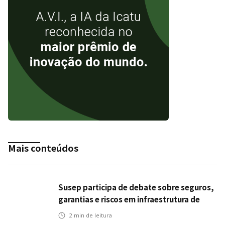
Mais conteúdos
Susep participa de debate sobre seguros,
garantias e riscos em infraestrutura de
transportes
2
min de leitura