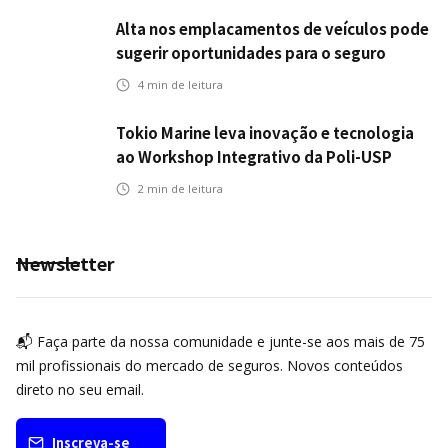
Alta nos emplacamentos de veículos pode
sugerir oportunidades para o seguro
automotivo
4
min de leitura
Tokio Marine leva inovação e tecnologia
ao Workshop Integrativo da Poli-USP
2
min de leitura
Newsletter
📬 Faça parte da nossa comunidade e junte-se aos mais de 75
mil profissionais do mercado de seguros. Novos conteúdos
direto no seu email.
Inscreva-se