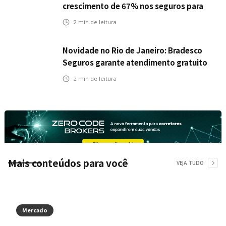
crescimento de 67% nos seguros para
veículos elétricos da Bradesco Seguros
2
min de leitura
Novidade no Rio de Janeiro: Bradesco
Seguros garante atendimento gratuito
na Ponte Rio-Niterói
2
min de leitura
Mais conteúdos para você
VEJA TUDO
Mercado