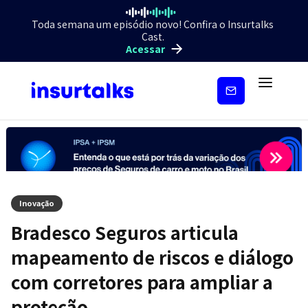
Toda semana um episódio novo! Confira o Insurtalks
Cast.
Acessar
Inscreva-
se
Inovação
Bradesco Seguros articula
mapeamento de riscos e diálogo
com corretores para ampliar a
proteção