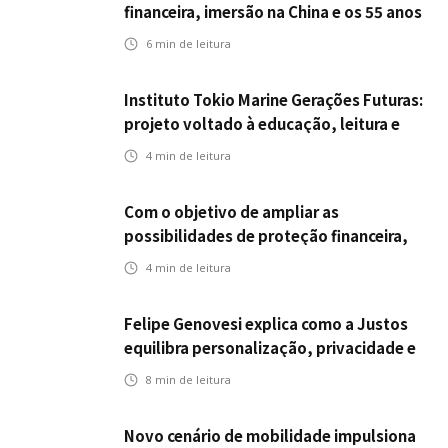
financeira, imersão na China e os 55 anos
da ENS
6
min de leitura
Instituto Tokio Marine Gerações Futuras:
projeto voltado à educação, leitura e
empregabilidade
4
min de leitura
Com o objetivo de ampliar as
possibilidades de proteção financeira,
Icatu Seguros eleva capital segurado
4
min de leitura
individual para até R$ 150 milhões
Felipe Genovesi explica como a Justos
equilibra personalização, privacidade e
tecnologia
8
min de leitura
Novo cenário de mobilidade impulsiona