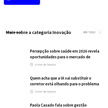
Mais sobre a categoria
Inovação
VER TUDO
Percepção sobre saúde em 2026 revela
oportunidades para o mercado de
seguros ampliar cobertura e prevenção
6
min de leitura
Quem acha que a IA vai substituir o
corretor está olhando para o problema
errado
4
min de leitura
Paola Casado fala sobre gestão