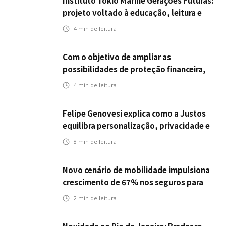
Instituto Tokio Marine Gerações Futuras:
projeto voltado à educação, leitura e
empregabilidade
4
min de leitura
Com o objetivo de ampliar as
possibilidades de proteção financeira,
Icatu Seguros eleva capital segurado
4
min de leitura
individual para até R$ 150 milhões
Felipe Genovesi explica como a Justos
equilibra personalização, privacidade e
tecnologia
8
min de leitura
Novo cenário de mobilidade impulsiona
crescimento de 67% nos seguros para
veículos elétricos da Bradesco Seguros
2
min de leitura