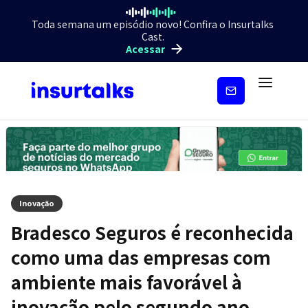
Toda semana um episódio novo! Confira o Insurtalks
Cast.
Acessar
Inscreva-
se
Inovação
Bradesco Seguros é reconhecida
como uma das empresas com
ambiente mais favorável à
inovação pelo segundo ano