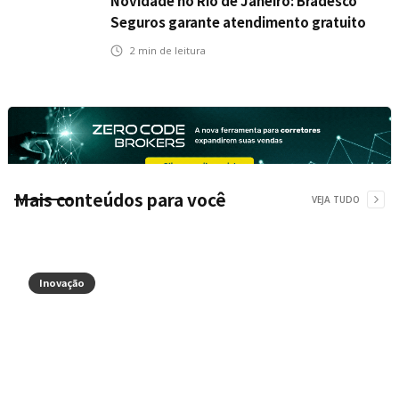
Novidade no Rio de Janeiro: Bradesco
Seguros garante atendimento gratuito
na Ponte Rio-Niterói
2
min de leitura
Mais conteúdos para você
VEJA TUDO
Inovação