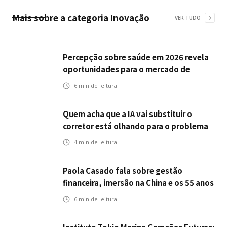
Mais sobre a categoria
Inovação
VER TUDO
Percepção sobre saúde em 2026 revela
oportunidades para o mercado de
seguros ampliar cobertura e prevenção
6
min de leitura
Quem acha que a IA vai substituir o
corretor está olhando para o problema
errado
4
min de leitura
Paola Casado fala sobre gestão
financeira, imersão na China e os 55 anos
da ENS
6
min de leitura