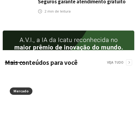
Seguros garante atendimento gratuito
na Ponte Rio-Niterói
2
min de leitura
Mais conteúdos para você
VEJA TUDO
Mercado