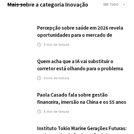
Mais sobre a categoria
Inovação
VER TUDO
Percepção sobre saúde em 2026 revela
oportunidades para o mercado de
seguros ampliar cobertura e prevenção
6
min de leitura
Quem acha que a IA vai substituir o
corretor está olhando para o problema
errado
4
min de leitura
Paola Casado fala sobre gestão
financeira, imersão na China e os 55 anos
da ENS
6
min de leitura
Instituto Tokio Marine Gerações Futuras: