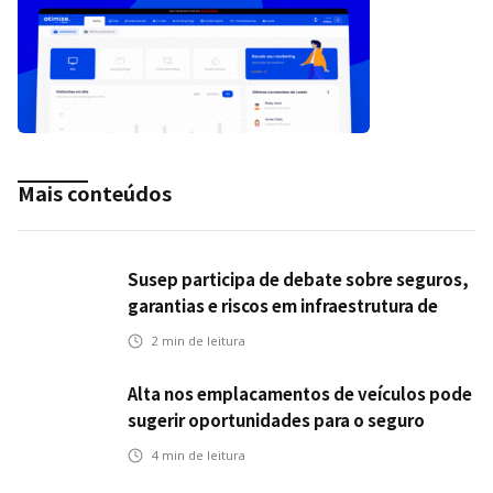
Mais conteúdos
Susep participa de debate sobre seguros,
garantias e riscos em infraestrutura de
transportes
2
min de leitura
Alta nos emplacamentos de veículos pode
sugerir oportunidades para o seguro
automotivo
4
min de leitura