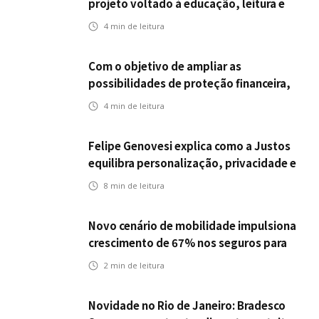
projeto voltado à educação, leitura e
empregabilidade
4
min de leitura
Com o objetivo de ampliar as
possibilidades de proteção financeira,
Icatu Seguros eleva capital segurado
4
min de leitura
individual para até R$ 150 milhões
Felipe Genovesi explica como a Justos
equilibra personalização, privacidade e
tecnologia
8
min de leitura
Novo cenário de mobilidade impulsiona
crescimento de 67% nos seguros para
veículos elétricos da Bradesco Seguros
2
min de leitura
Novidade no Rio de Janeiro: Bradesco