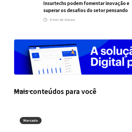
Insurtechs podem fomentar inovação e
superar os desafios do setor pensando
fora da caixa em 2025
4
min de leitura
Mais conteúdos para você
Mercado