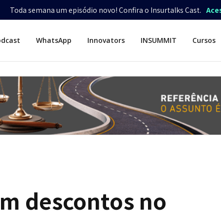
Toda semana um episódio novo! Confira o Insurtalks Cast.
Ace
odcast
WhatsApp
Innovators
INSUMMIT
Cursos
cem descontos no