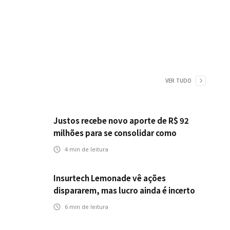
VER TUDO
Justos recebe novo aporte de R$ 92
milhões para se consolidar como
primeira seguradora baseada em IA
4
min de leitura
Insurtech Lemonade vê ações
dispararem, mas lucro ainda é incerto
6
min de leitura