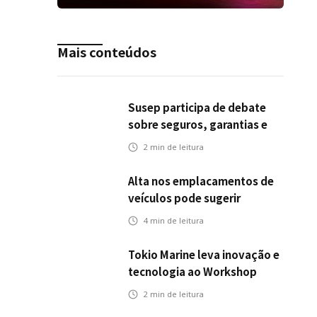
Mais conteúdos
Susep participa de debate
sobre seguros, garantias e
riscos em infraestrutura de
2
min de leitura
transportes
Alta nos emplacamentos de
veículos pode sugerir
oportunidades para o seguro
4
min de leitura
automotivo
Tokio Marine leva inovação e
tecnologia ao Workshop
Integrativo da Poli-USP
2
min de leitura