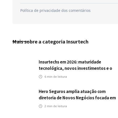
Mais sobre a categoria
Insurtech
Insurtechs em 2026: maturidade
tecnológica, novos investimentos e o
teste da resiliência
6
min de leitura
Hero Seguros amplia atuação com
diretoria de Novos Negócios focada em
Corretores, Bancos e Seguradoras
2
min de leitura