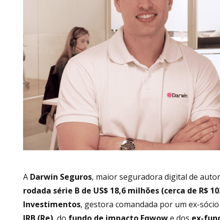
A
Darwin Seguros
, maior seguradora digital de aut
rodada série B de US$ 18,6 milhões (cerca de R$ 1
Investimentos
, gestora comandada por um ex-sócio 
IRB (Re)
, do
fundo de impacto Eqwow
e dos
ex-fun