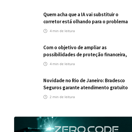
Quem acha que a IA vai substituir o
corretor está olhando para o problema
errado
4
min de leitura
Com o objetivo de ampliar as
possibilidades de proteção financeira,
Icatu Seguros eleva capital segurado
4
min de leitura
individual para até R$ 150 milhões
Novidade no Rio de Janeiro: Bradesco
Seguros garante atendimento gratuito
na Ponte Rio-Niterói
2
min de leitura