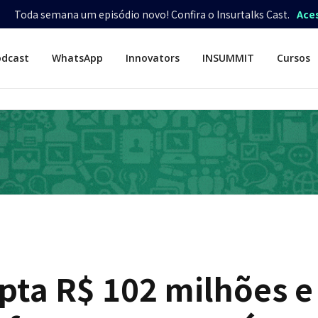
Toda semana um episódio novo! Confira o Insurtalks Cast.
Ace
odcast
WhatsApp
Innovators
INSUMMIT
Cursos
pta R$ 102 milhões e