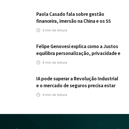
Paola Casado fala sobre gestão
financeira, imersão na China e os 55
anos da ENS
6
min de leitura
Felipe Genovesi explica como a Justos
equilibra personalização, privacidade e
tecnologia
8
min de leitura
IA pode superar a Revolução Industrial
e o mercado de seguros precisa estar
preparado
4
min de leitura