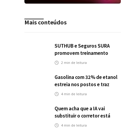
Mais conteúdos
SUTHUB e Seguros SURA
promovem treinamento
conjunto para fortalecer a
2
min de leitura
operação comercial do
Seguro Mobilidade no Grupo
Gasolina com 32% de etanol
MDS
estreia nos postos e traz
novos desafios para o setor
4
min de leitura
de seguros automotivos
Quem acha que a IA vai
substituir o corretor está
olhando para o problema
4
min de leitura
errado