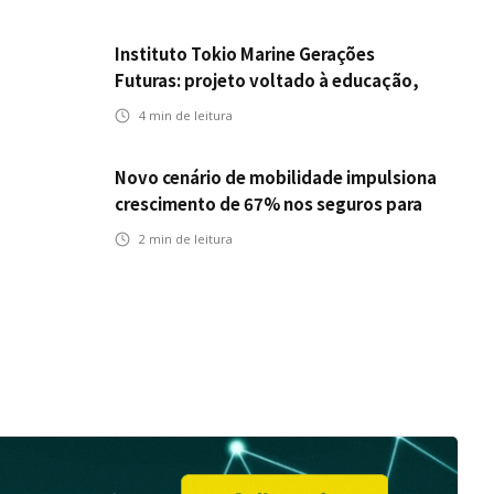
Instituto Tokio Marine Gerações
Futuras: projeto voltado à educação,
leitura e empregabilidade
4
min de leitura
Novo cenário de mobilidade impulsiona
crescimento de 67% nos seguros para
veículos elétricos da Bradesco Seguros
2
min de leitura