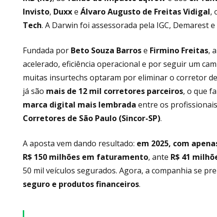
Invisto
,
Duxx
e
Álvaro Augusto de Freitas Vidigal
,
Tech
. A Darwin foi assessorada pela IGC, Demarest e
Fundada por
Beto Souza Barros
e
Firmino Freitas
, 
acelerado, eficiência operacional e por seguir um ca
muitas insurtechs optaram por eliminar o corretor d
já são
mais de 12 mil corretores parceiros
, o que 
marca digital mais lembrada
entre os profissionai
Corretores de São Paulo (Sincor-SP)
.
A aposta vem dando resultado:
em 2025, com apenas
R$ 150 milhões em faturamento
, ante
R$ 41 milhõ
50 mil veículos segurados. Agora, a companhia se pr
seguro e produtos financeiros
.