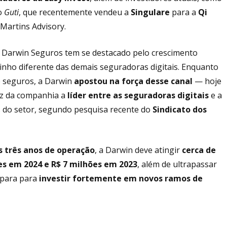
 o
Guti
, que recentemente vendeu a
Singulare
para a
Qi
 Martins Advisory.
a Darwin Seguros tem se destacado pelo crescimento
minho diferente das demais seguradoras digitais. Enquanto
e seguros, a Darwin
apostou na força desse canal
— hoje
faz da companhia a
líder entre as seguradoras digitais
e a
s do setor, segundo pesquisa recente do
Sindicato dos
 três anos de operação
, a Darwin deve atingir
cerca de
es em 2024 e R$ 7 milhões em 2023
, além de ultrapassar
epara para
investir fortemente em novos ramos de