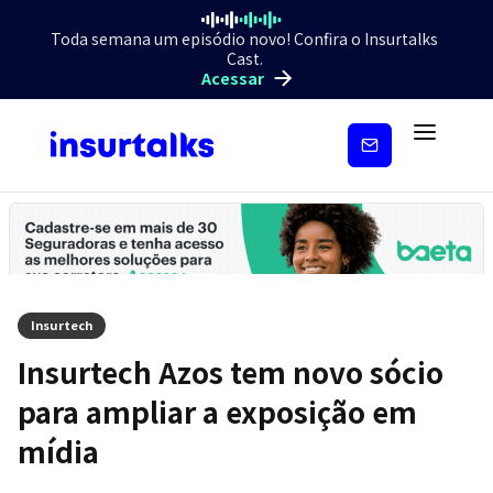
Toda semana um episódio novo! Confira o Insurtalks
Cast.
Acessar
Inscreva-
se
Insurtech
Insurtech Azos tem novo sócio
para ampliar a exposição em
mídia