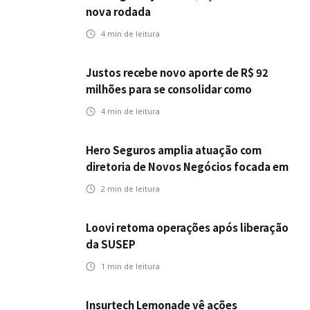
nova rodada
4
min de leitura
Justos recebe novo aporte de R$ 92
milhões para se consolidar como
primeira seguradora baseada em IA
4
min de leitura
Hero Seguros amplia atuação com
diretoria de Novos Negócios focada em
Corretores, Bancos e Seguradoras
2
min de leitura
Loovi retoma operações após liberação
da SUSEP
1
min de leitura
Insurtech Lemonade vê ações