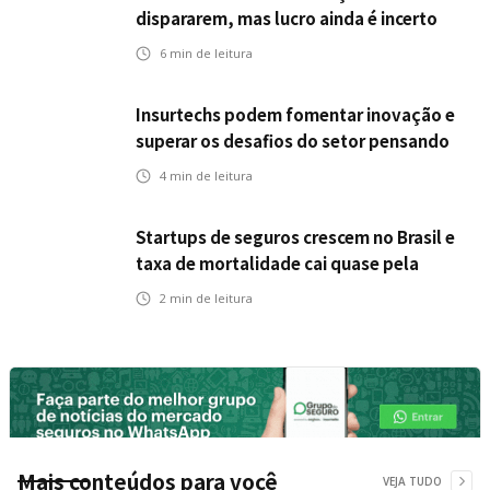
dispararem, mas lucro ainda é incerto
6
min de leitura
Insurtechs podem fomentar inovação e
superar os desafios do setor pensando
fora da caixa em 2025
4
min de leitura
Startups de seguros crescem no Brasil e
taxa de mortalidade cai quase pela
metade, aponta estudo
2
min de leitura
Mais conteúdos para você
VEJA TUDO