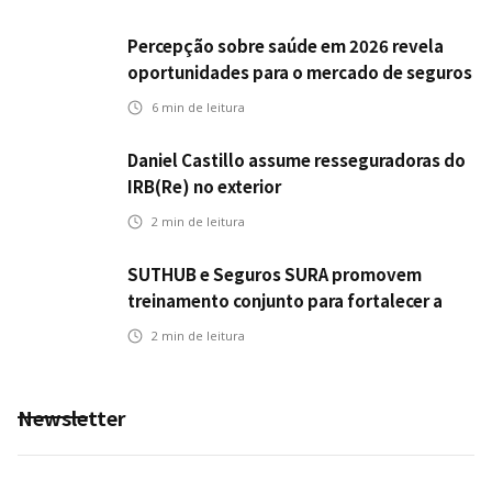
Percepção sobre saúde em 2026 revela
oportunidades para o mercado de seguros
ampliar cobertura e prevenção
6
min de leitura
Daniel Castillo assume resseguradoras do
IRB(Re) no exterior
2
min de leitura
SUTHUB e Seguros SURA promovem
treinamento conjunto para fortalecer a
operação comercial do Seguro Mobilidade
2
min de leitura
no Grupo MDS
Newsletter