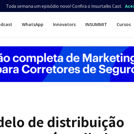
Toda semana um episódio novo! Confira o Insurtalks Cast.
Ace
odcast
WhatsApp
Innovators
INSUMMIT
Cursos
elo de distribuição