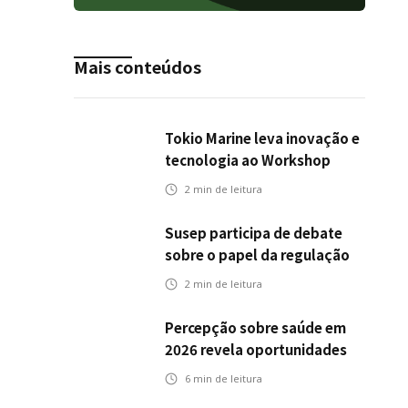
Mais conteúdos
Tokio Marine leva inovação e
tecnologia ao Workshop
Integrativo da Poli-USP
2
min de leitura
Susep participa de debate
sobre o papel da regulação
na transição climática
2
min de leitura
Percepção sobre saúde em
2026 revela oportunidades
para o mercado de seguros
6
min de leitura
ampliar cobertura e