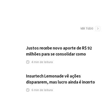
VER TUDO
Justos recebe novo aporte de R$ 92
milhões para se consolidar como
primeira seguradora baseada em IA
4
min de leitura
Insurtech Lemonade vê ações
dispararem, mas lucro ainda é incerto
6
min de leitura