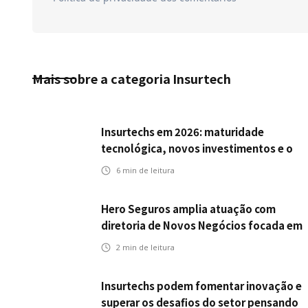
Mais sobre a categoria
Insurtech
Insurtechs em 2026: maturidade
tecnológica, novos investimentos e o
teste da resiliência
6
min de leitura
Hero Seguros amplia atuação com
diretoria de Novos Negócios focada em
Corretores, Bancos e Seguradoras
2
min de leitura
Insurtechs podem fomentar inovação e
superar os desafios do setor pensando