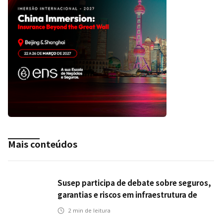
Mais conteúdos
Susep participa de debate sobre seguros,
garantias e riscos em infraestrutura de
transportes
2
min de leitura