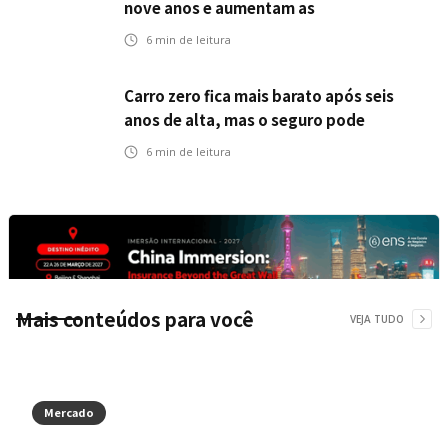
nove anos e aumentam as
oportunidades para o seguro residencial
6
min de leitura
Carro zero fica mais barato após seis
anos de alta, mas o seguro pode
acompanhar essa queda?
6
min de leitura
Mais conteúdos para você
VEJA TUDO
Mercado