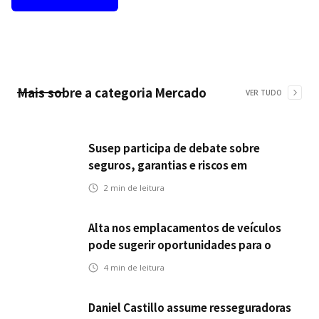
Mais sobre a categoria
Mercado
VER TUDO
Susep participa de debate sobre
seguros, garantias e riscos em
infraestrutura de transportes
2
min de leitura
Alta nos emplacamentos de veículos
pode sugerir oportunidades para o
seguro automotivo
4
min de leitura
Daniel Castillo assume resseguradoras