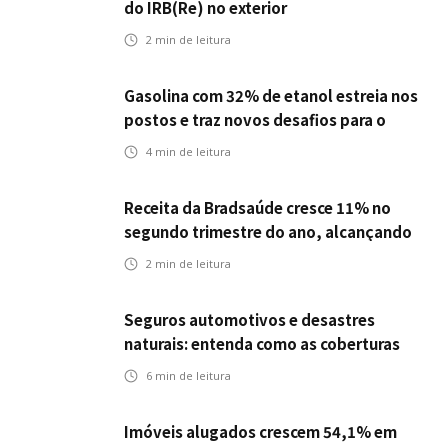
do IRB(Re) no exterior
2
min de leitura
Gasolina com 32% de etanol estreia nos
postos e traz novos desafios para o
setor de seguros automotivos
4
min de leitura
Receita da Bradsaúde cresce 11% no
segundo trimestre do ano, alcançando
R$ 14 bi
2
min de leitura
Seguros automotivos e desastres
naturais: entenda como as coberturas
protegem contra danos causados por
6
min de leitura
fatores climáticos
Imóveis alugados crescem 54,1% em