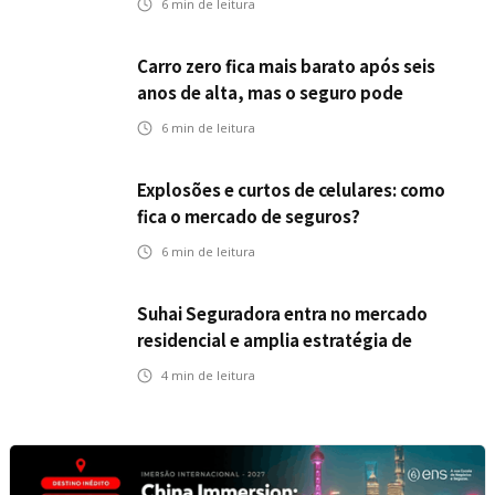
6
min de leitura
Carro zero fica mais barato após seis
anos de alta, mas o seguro pode
acompanhar essa queda?
6
min de leitura
Explosões e curtos de celulares: como
fica o mercado de seguros?
6
min de leitura
Suhai Seguradora entra no mercado
residencial e amplia estratégia de
crescimento com primeiro produto fora
4
min de leitura
do segmento automotivo