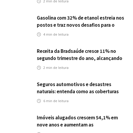
2
min de leitura
Gasolina com 32% de etanol estreia nos
postos e traz novos desafios para o
setor de seguros automotivos
4
min de leitura
Receita da Bradsaúde cresce 11% no
segundo trimestre do ano, alcançando
R$ 14 bi
2
min de leitura
Seguros automotivos e desastres
naturais: entenda como as coberturas
protegem contra danos causados por
6
min de leitura
fatores climáticos
Imóveis alugados crescem 54,1% em
nove anos e aumentam as
oportunidades para o seguro residencial