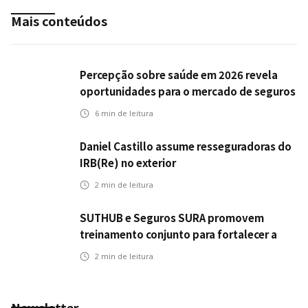
Mais conteúdos
Percepção sobre saúde em 2026 revela
oportunidades para o mercado de seguros
ampliar cobertura e prevenção
6
min de leitura
Daniel Castillo assume resseguradoras do
IRB(Re) no exterior
2
min de leitura
SUTHUB e Seguros SURA promovem
treinamento conjunto para fortalecer a
operação comercial do Seguro Mobilidade
2
min de leitura
no Grupo MDS
Newsletter