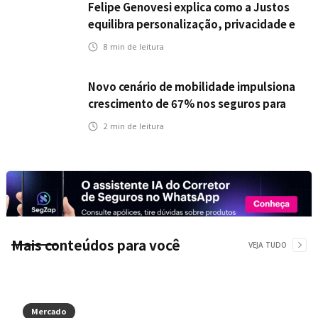
Felipe Genovesi explica como a Justos
equilibra personalização, privacidade e
tecnologia
8
min de leitura
Novo cenário de mobilidade impulsiona
crescimento de 67% nos seguros para
veículos elétricos da Bradesco Seguros
2
min de leitura
Mais conteúdos para você
VEJA TUDO
Mercado