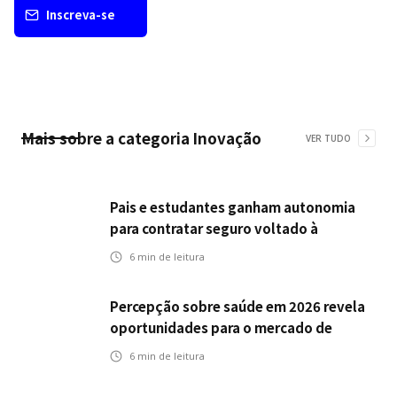
Inscreva-se
Mais sobre a categoria
Inovação
VER TUDO
Pais e estudantes ganham autonomia
para contratar seguro voltado à
continuidade dos estudos
6
min de leitura
Percepção sobre saúde em 2026 revela
oportunidades para o mercado de
seguros ampliar cobertura e prevenção
6
min de leitura