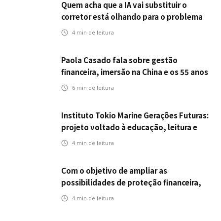
Quem acha que a IA vai substituir o
corretor está olhando para o problema
errado
4
min de leitura
Paola Casado fala sobre gestão
financeira, imersão na China e os 55 anos
da ENS
6
min de leitura
Instituto Tokio Marine Gerações Futuras:
projeto voltado à educação, leitura e
empregabilidade
4
min de leitura
Com o objetivo de ampliar as
possibilidades de proteção financeira,
Icatu Seguros eleva capital segurado
4
min de leitura
individual para até R$ 150 milhões