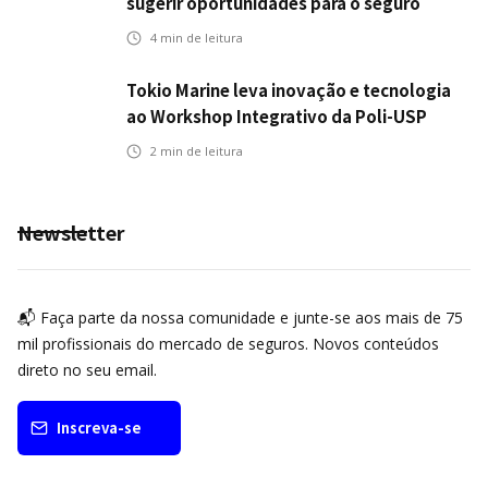
sugerir oportunidades para o seguro
automotivo
4
min de leitura
Tokio Marine leva inovação e tecnologia
ao Workshop Integrativo da Poli-USP
2
min de leitura
Newsletter
📬 Faça parte da nossa comunidade e junte-se aos mais de 75
mil profissionais do mercado de seguros. Novos conteúdos
direto no seu email.
Inscreva-se