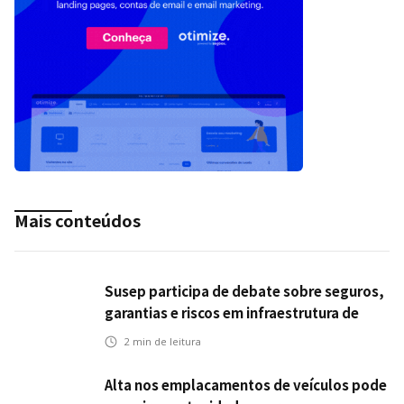
Mais conteúdos
Susep participa de debate sobre seguros,
garantias e riscos em infraestrutura de
transportes
2
min de leitura
Alta nos emplacamentos de veículos pode