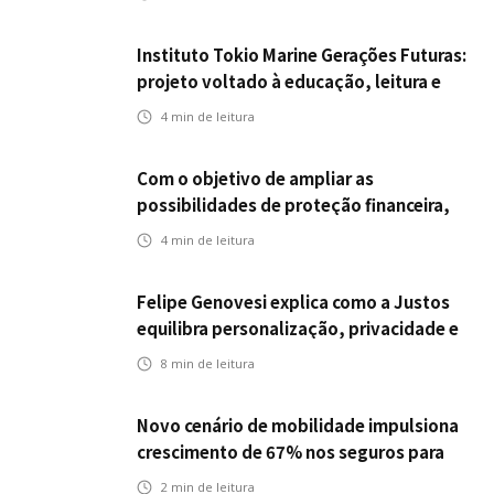
Instituto Tokio Marine Gerações Futuras:
projeto voltado à educação, leitura e
empregabilidade
4
min de leitura
Com o objetivo de ampliar as
possibilidades de proteção financeira,
Icatu Seguros eleva capital segurado
4
min de leitura
individual para até R$ 150 milhões
Felipe Genovesi explica como a Justos
equilibra personalização, privacidade e
tecnologia
8
min de leitura
Novo cenário de mobilidade impulsiona
crescimento de 67% nos seguros para
veículos elétricos da Bradesco Seguros
2
min de leitura