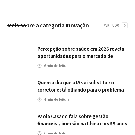
Mais sobre a categoria
Inovação
VER TUDO
Percepção sobre saúde em 2026 revela
oportunidades para o mercado de
seguros ampliar cobertura e prevenção
6
min de leitura
Quem acha que a IA vai substituir o
corretor está olhando para o problema
errado
4
min de leitura
Paola Casado fala sobre gestão
financeira, imersão na China e os 55 anos
da ENS
6
min de leitura