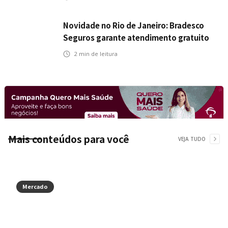
Novidade no Rio de Janeiro: Bradesco
Seguros garante atendimento gratuito
na Ponte Rio-Niterói
2
min de leitura
Mais conteúdos para você
VEJA TUDO
Mercado