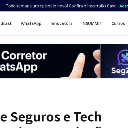
Toda semana um episódio novo! Confira o Insurtalks Cast.
Ace
odcast
WhatsApp
Innovators
INSUMMIT
Cursos
de Seguros e Tech