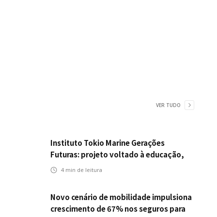
VER TUDO
Instituto Tokio Marine Gerações
Futuras: projeto voltado à educação,
leitura e empregabilidade
4
min de leitura
Novo cenário de mobilidade impulsiona
crescimento de 67% nos seguros para