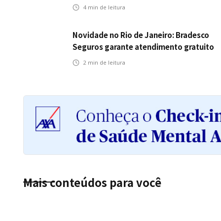
Icatu Seguros eleva capital segurado
4
min de leitura
individual para até R$ 150 milhões
Novidade no Rio de Janeiro: Bradesco
Seguros garante atendimento gratuito
na Ponte Rio-Niterói
2
min de leitura
Mais conteúdos para você