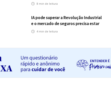
tecnologia
8
min de leitura
IA pode superar a Revolução Industrial
e o mercado de seguros precisa estar
preparado
4
min de leitura