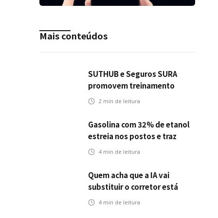
Mais conteúdos
SUTHUB e Seguros SURA
promovem treinamento
conjunto para fortalecer a
2
min de leitura
operação comercial do
Seguro Mobilidade no Grupo
Gasolina com 32% de etanol
MDS
estreia nos postos e traz
novos desafios para o setor
4
min de leitura
de seguros automotivos
Quem acha que a IA vai
substituir o corretor está
olhando para o problema
4
min de leitura
errado