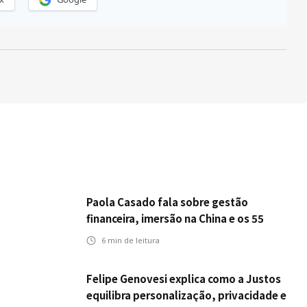
Paola Casado fala sobre gestão
financeira, imersão na China e os 55
anos da ENS
6
min de leitura
Felipe Genovesi explica como a Justos
equilibra personalização, privacidade e