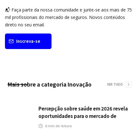
📬 Faça parte da nossa comunidade e junte-se aos mais de 75
mil profissionais do mercado de seguros. Novos conteúdos
direto no seu email.
Inscreva-se
Mais sobre a categoria
Inovação
VER TUDO
Percepção sobre saúde em 2026 revela
oportunidades para o mercado de
seguros ampliar cobertura e prevenção
6
min de leitura