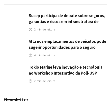
Susep participa de debate sobre seguros,
garantias e riscos em infraestrutura de
transportes
2
min de leitura
Alta nos emplacamentos de veículos pode
sugerir oportunidades para o seguro
automotivo
4
min de leitura
Tokio Marine leva inovação e tecnologia
ao Workshop Integrativo da Poli-USP
2
min de leitura
Newsletter