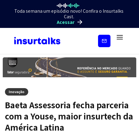
Toda semana um episódio novo! Confira o Insurtalks
Cast.
Acessar
Inscreva-
se
Inovação
Baeta Assessoria fecha parceria
com a Youse, maior insurtech da
América Latina