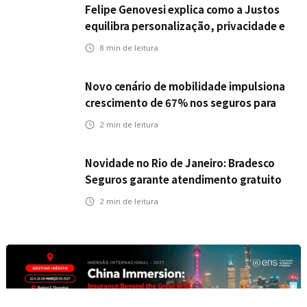
Felipe Genovesi explica como a Justos
equilibra personalização, privacidade e
tecnologia
8
min de leitura
Novo cenário de mobilidade impulsiona
crescimento de 67% nos seguros para
veículos elétricos da Bradesco Seguros
2
min de leitura
Novidade no Rio de Janeiro: Bradesco
Seguros garante atendimento gratuito
na Ponte Rio-Niterói
2
min de leitura