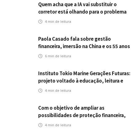
Quem acha que a IA vai substituir o
corretor está olhando para o problema
errado
4
min de leitura
Paola Casado fala sobre gestão
financeira, imersão na China e os 55 anos
da ENS
6
min de leitura
Instituto Tokio Marine Gerações Futuras:
projeto voltado à educação, leitura e
empregabilidade
4
min de leitura
Com o objetivo de ampliar as
possibilidades de proteção financeira,
Icatu Seguros eleva capital segurado
4
min de leitura
individual para até R$ 150 milhões