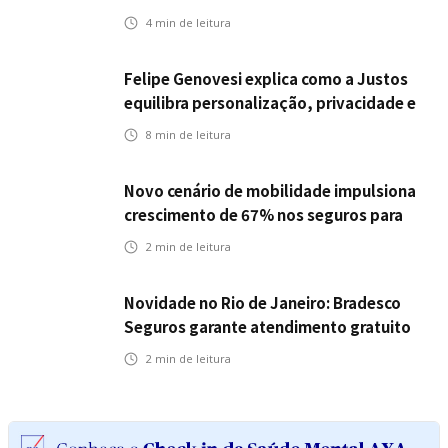
Icatu Seguros eleva capital segurado
4
min de leitura
individual para até R$ 150 milhões
Felipe Genovesi explica como a Justos
equilibra personalização, privacidade e
tecnologia
8
min de leitura
Novo cenário de mobilidade impulsiona
crescimento de 67% nos seguros para
veículos elétricos da Bradesco Seguros
2
min de leitura
Novidade no Rio de Janeiro: Bradesco
Seguros garante atendimento gratuito
na Ponte Rio-Niterói
2
min de leitura