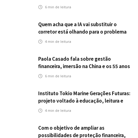
seguros ampliar cobertura e prevenção
6
min de leitura
Quem acha que a IA vai substituir o
corretor está olhando para o problema
errado
4
min de leitura
Paola Casado fala sobre gestão
financeira, imersão na China e os 55 anos
da ENS
6
min de leitura
Instituto Tokio Marine Gerações Futuras:
projeto voltado à educação, leitura e
empregabilidade
4
min de leitura
Com o objetivo de ampliar as
possibilidades de proteção financeira,