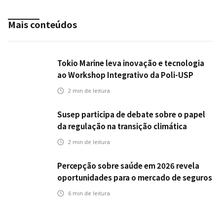
Mais conteúdos
Tokio Marine leva inovação e tecnologia
ao Workshop Integrativo da Poli-USP
2
min de leitura
Susep participa de debate sobre o papel
da regulação na transição climática
2
min de leitura
Percepção sobre saúde em 2026 revela
oportunidades para o mercado de seguros
ampliar cobertura e prevenção
6
min de leitura