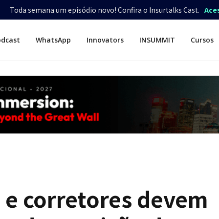
Toda semana um episódio novo! Confira o Insurtalks Cast.
Ace
odcast
WhatsApp
Innovators
INSUMMIT
Cursos
 e corretores devem