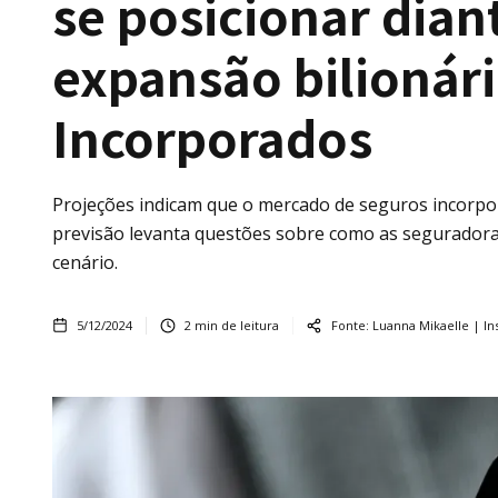
se posicionar dian
expansão bilionár
Incorporados
Projeções indicam que o mercado de seguros incorpor
previsão levanta questões sobre como as seguradoras
cenário.
5/12/2024
2
min de leitura
Fonte:
Luanna Mikaelle | In