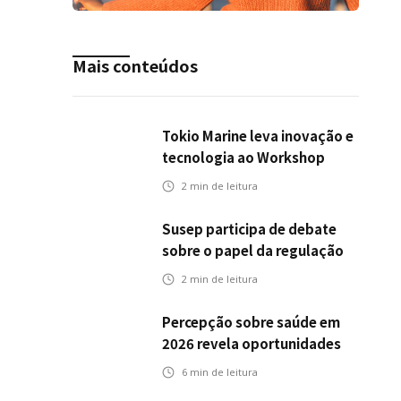
Mais conteúdos
Tokio Marine leva inovação e
tecnologia ao Workshop
Integrativo da Poli-USP
2
min de leitura
Susep participa de debate
sobre o papel da regulação
na transição climática
2
min de leitura
Percepção sobre saúde em
2026 revela oportunidades
para o mercado de seguros
6
min de leitura
ampliar cobertura e